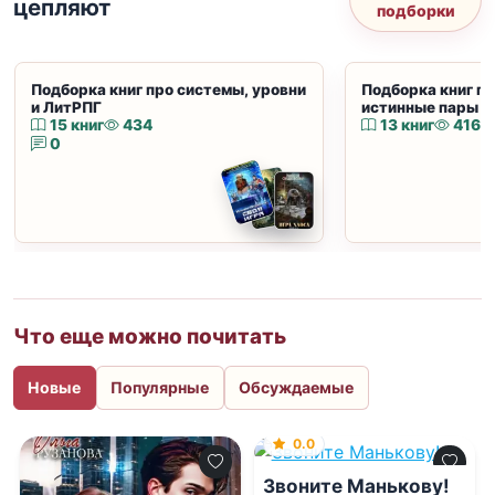
цепляют
подборки
Подборка книг про системы, уровни
Подборка книг пр
и ЛитРПГ
истинные пары и
15 книг
434
13 книг
416
0
Что еще можно почитать
Новые
Популярные
Обсуждаемые
0.0
Звоните Манькову!