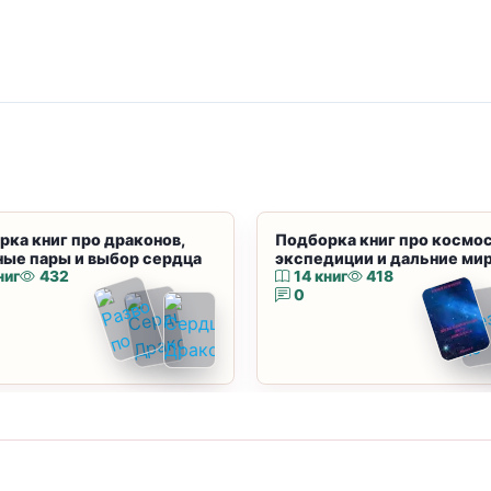
рка книг про драконов,
Подборка книг про космос
ные пары и выбор сердца
экспедиции и дальние ми
ниг
432
14 книг
418
0