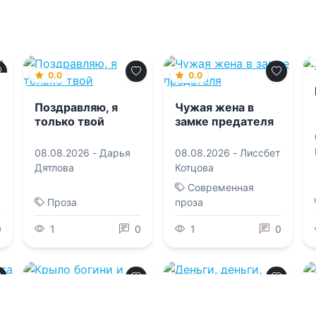
0.0
0.0
Поздравляю, я
Чужая жена в
только твой
замке предателя
08.08.2026 -
Дарья
08.08.2026 -
Лиссбет
Дятлова
Котцова
Современная
Проза
проза
0
1
0
1
0
0.0
0.0
Деньги, деньги,