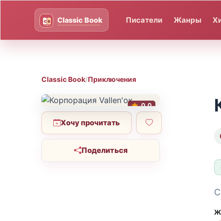
Писатели
Жанры
Х
Classic Book
/
Приключения
0.0
Хочу прочитать
Поделиться
С
Ж