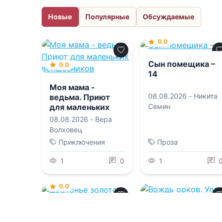
Новые
Популярные
Обсуждаемые
0.0
Сын помещика –
0.0
14
Моя мама -
08.08.2026 -
Никита
ведьма. Приют
для маленьких
Семин
волшебников
08.08.2026 -
Вера
Волховец
Приключения
Проза
1
0
1
0.0
0.0
Драконье золото
Вождь орков.