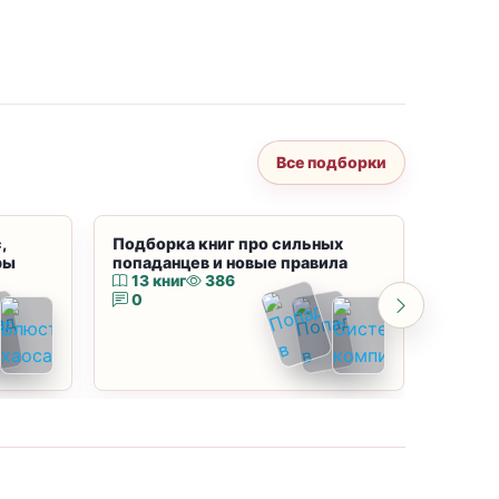
Все подборки
,
Подборка книг про сильных
Подбор
ры
попаданцев и новые правила
магию
13 книг
386
10 к
0
0