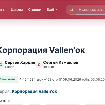
иты
Циклы
Списки
Ещё
Корпорация Vallen'ок
Сергей Хардин
Сергей Измайлов
С
С
6 книг
40 книг
424 684 зн. / ~158 стр.
09.06.2026
(обн. 03.08.2
Завершена
ерия:
Корпорация Vallen'ок
АНРЫ