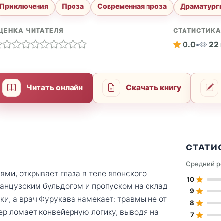
Приключения
Проза
Современная проза
Драматург
ЦЕНКА ЧИТАТЕЛЯ
СТАТИСТИК
0.0
•
22
Читать онлайн
Скачать книгу
СТАТИ
Средний р
ми, открывает глаза в теле японского
10
анцузским бульдогом и пропуском на склад
9
ки, а врач Фурукава намекает: травмы не от
8
ер ломает конвейерную логику, выводя на
7