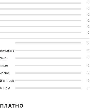
0
0
0
0
0
0
0
прочитать
0
тано
0
читал
0
исано
0
й список
0
ранном
0
СПЛАТНО