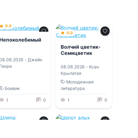
0.0
0.0
Непоколебимый
Волчий цветик-
Семицветик
08.08.2026 -
Джейн
Генри
08.08.2026 -
Ксан
Крылатая
Молодежная
Боевик
литература
1
0
1
0
0.0
0.0
Шепот алых