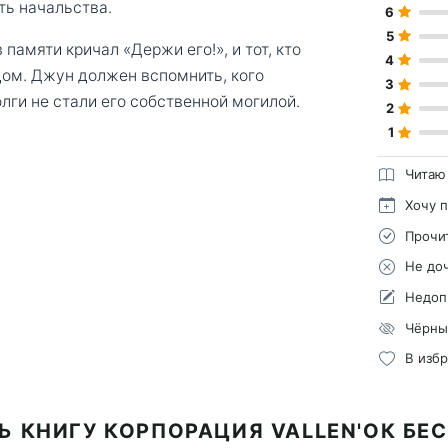
ть начальства.
6
5
 памяти кричал «Держи его!», и тот, кто
4
дом. Джун должен вспомнить, кого
3
лги не стали его собственной могилой.
2
1
Читаю
Хочу 
Прочи
Не до
Недоп
Чёрны
В изб
Ь КНИГУ КОРПОРАЦИЯ VALLEN'ОК БЕ