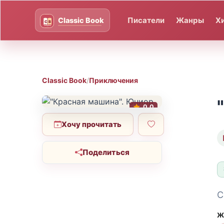
Писатели
Жанры
Х
Classic Book
/
Приключения
0.0
Хочу прочитать
Поделиться
С
Ж