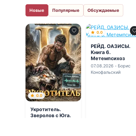
Новые
Популярные
Обсуждаемые
0.0
РЕЙД. ОАЗИСЫ.
Книга 6.
Метемпсихоз
07.08.2026 -
Борис
Конофальский
0.0
Укротитель.
Зверолов с Юга.
Книга 2.
07.08.2026 -
Николай
Скиба