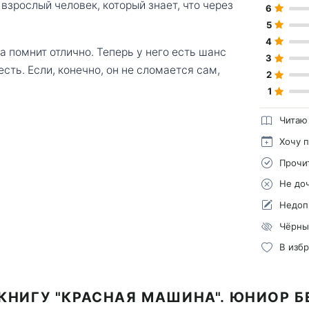
взрослый человек, который знает, что через
6
5
4
 помнит отлично. Теперь у него есть шанс
3
есть. Если, конечно, он не сломается сам,
2
1
Читаю
Хочу 
Прочи
Не до
Недоп
Чёрны
В изб
КНИГУ "КРАСНАЯ МАШИНА". ЮНИОР 