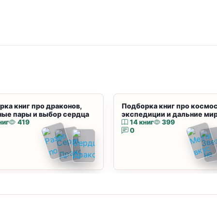
рка книг про драконов,
Подборка книг про космос
ные пары и выбор сердца
экспедиции и дальние ми
ниг
419
14 книг
399
0