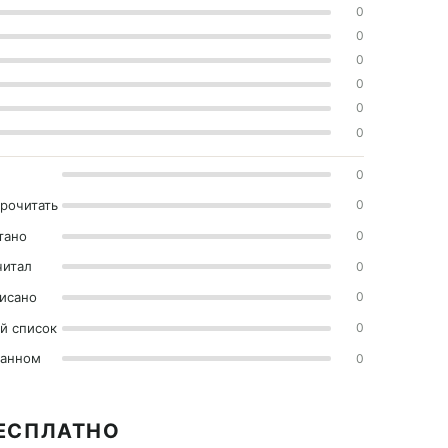
0
0
0
0
0
0
0
прочитать
0
тано
0
читал
0
исано
0
й список
0
ранном
0
БЕСПЛАТНО