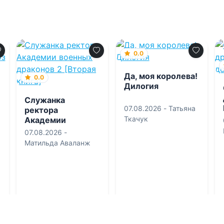
0.0
Да, моя королева!
0.0
Дилогия
Служанка
07.08.2026 -
Татьяна
ректора
Ткачук
Академии
военных драконов
07.08.2026 -
2 [Вторая книга]
Матильда Аваланж