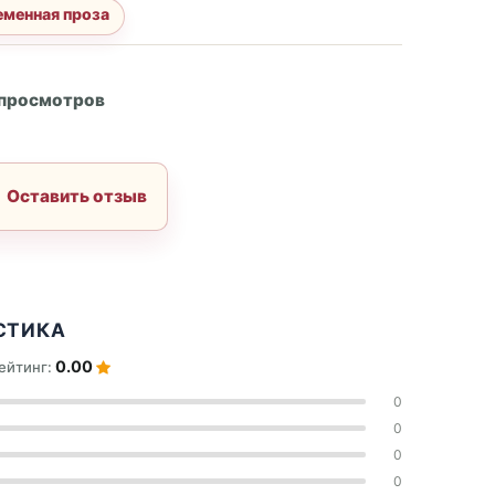
менная проза
А
 просмотров
Оставить отзыв
СТИКА
0.00
ейтинг:
0
0
0
0