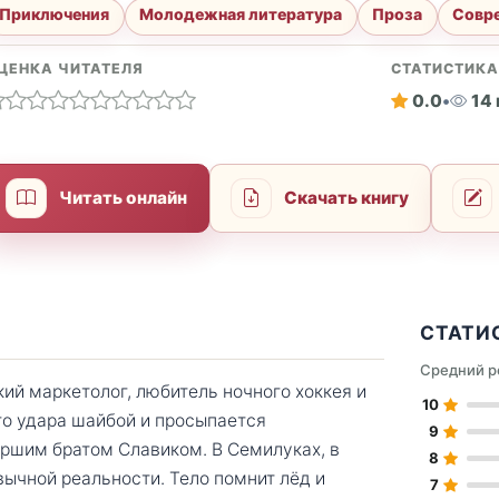
Приключения
Молодежная литература
Проза
Совре
ЦЕНКА ЧИТАТЕЛЯ
СТАТИСТИК
0.0
•
14
Читать онлайн
Скачать книгу
СТАТИ
Средний р
й маркетолог, любитель ночного хоккея и
10
го удара шайбой и просыпается
9
аршим братом Славиком. В Семилуках, в
8
ивычной реальности. Тело помнит лёд и
7