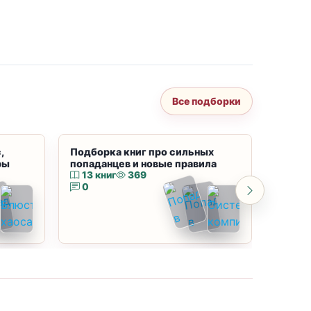
Все подборки
,
Подборка книг про сильных
Подбор
ры
попаданцев и новые правила
магию
13 книг
369
10 к
0
0