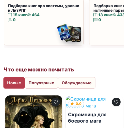
Подборка книг про системы, уровни
Подборка книг пр
и ЛитРПГ
истинные пары и
15 книг
464
13 книг
433
0
0
Что еще можно почитать
Новые
Популярные
Обсуждаемые
0.0
Скромница для
боевого мага