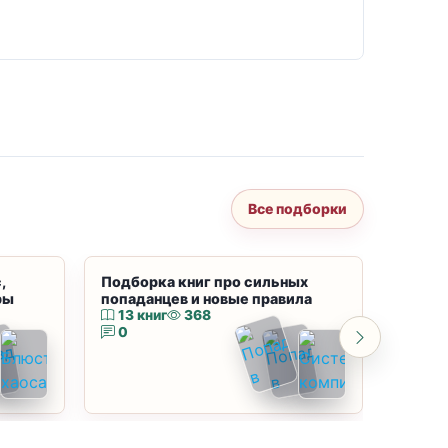
Все подборки
,
Подборка книг про сильных
Подбор
ры
попаданцев и новые правила
магию
13 книг
368
10 к
0
0