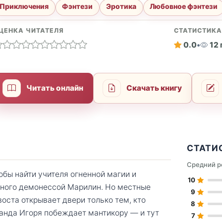
Приключения
Фэнтези
Эротика
Любовное фэнтези
ЦЕНКА ЧИТАТЕЛЯ
СТАТИСТИК
0.0
•
12
Читать онлайн
Скачать книгу
СТАТИ
Средний р
обы найти учителя огненной магии и
10
нного демонессой Марилин. Но местные
9
ста открывает двери только тем, кто
8
анда Игоря побеждает мантикору — и тут
7