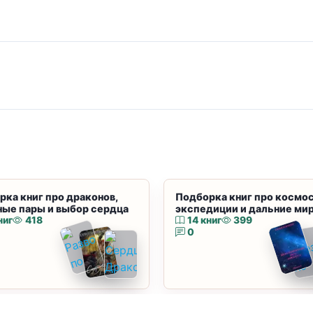
рка книг про драконов,
Подборка книг про космос
ные пары и выбор сердца
экспедиции и дальние ми
ниг
418
14 книг
399
0