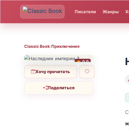
Писатели
Жанры
Х
Classic Book
/
Приключения
0.0
Хочу прочитать
Поделиться
С
Ж