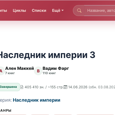
иты
Циклы
Списки
Ещё
Наследник империи 3
Ален Маккей
Вадим Фарг
А
В
7 книг
110 книг
405 410 зн. / ~155 стр.
14.06.2026
(обн. 03.08.20
Завершена
ерия:
Наследник империи
АНРЫ