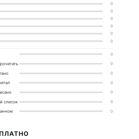
0
0
0
0
0
0
0
прочитать
0
тано
0
читал
0
исано
0
й список
0
ранном
0
СПЛАТНО