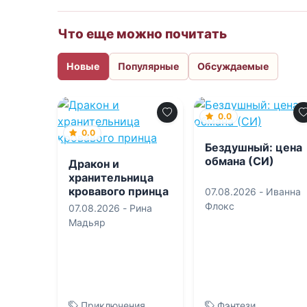
Что еще можно почитать
Новые
Популярные
Обсуждаемые
0.0
0.0
Бездушный: цена
обмана (СИ)
Дракон и
хранительница
кровавого принца
07.08.2026 -
Иванна
Флокс
07.08.2026 -
Рина
Мадьяр
Приключения
Фэнтези