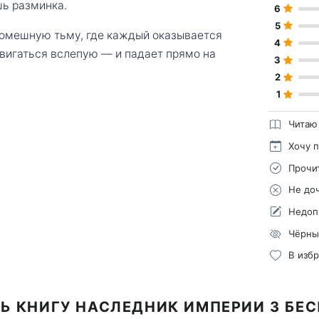
шь разминка.
6
5
ромешную тьму, где каждый оказывается
4
двигаться вслепую — и падает прямо на
3
2
1
Читаю
Хочу 
Прочи
Не до
Недоп
Чёрны
В изб
Ь КНИГУ НАСЛЕДНИК ИМПЕРИИ 3 БЕ