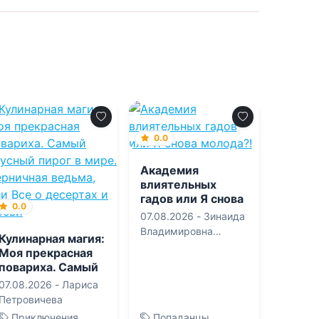
0.0
Академия
влиятельных
гадов или Я снова
0.0
молода?!
07.08.2026 -
Зинаида
Владимировна
Кулинарная магия:
Гаврик
Моя прекрасная
повариха. Самый
вкусный пирог в
07.08.2026 -
Лариса
мире. Черничная
Петровичева
ведьма, или Все о
Приключения
Попаданцы