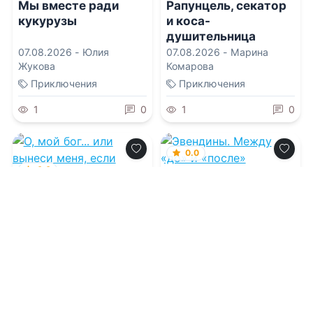
Мы вместе ради
Рапунцель, секатор
кукурузы
и коса-
душительница
07.08.2026 -
Юлия
07.08.2026 -
Марина
Жукова
Комарова
Приключения
Приключения
1
0
1
0
0.0
0.0
Эвендины. Между
«до» и «после»
О, мой бог... или
вынеси меня, если
сможешь!
07.08.2026 -
Марина
Клейн
07.08.2026 -
Мира Вишес
,
Надежда Мамаева
Приключения
Фантастика
2
0
1
0