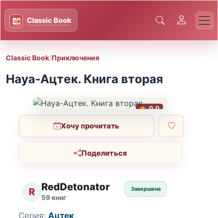
Classic Book
/
Приключения
Науа-Ацтек. Книга вторая
0.0
Хочу прочитать
Поделиться
RedDetonator
Завершена
R
59 книг
Серия:
Ацтек