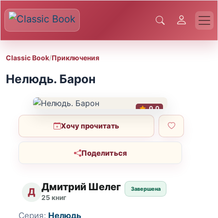
Classic Book
/
Приключения
Нелюдь. Барон
0.0
Хочу прочитать
Поделиться
Дмитрий Шелег
Завершена
Д
25 книг
Серия:
Нелюдь