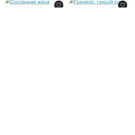
0.0
0.0
Сосланная жена
Гринвуд: танцуй со
дракона. Хозяйка
мной или
горячих источников
запрещённый прием
07.08.2026 -
Ангелина
07.08.2026 -
Ана Тихая
Сантос
Молодежная
Приключения
литература
1
0
1
0
0.0
0.0
Чун Цзы. Книга 2
Живые вещи и
чужие границы
07.08.2026 -
Шу Кэ
07.08.2026 -
Марэна Хорс