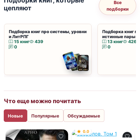
Подборки книг, которые
Все
цепляют
подборки
Подборка книг про системы, уровни
Подборка книг пр
и ЛитРПГ
истинные пары и
15 книг
439
13 книг
426
0
0
Что еще можно почитать
Новые
Популярные
Обсуждаемые
0.0