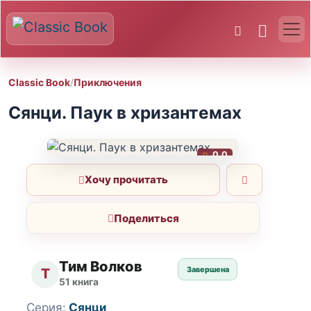
Classic Book
/
Приключения
Сянци. Паук в хризантемах
0.0
Хочу прочитать
Поделиться
Тим Волков
Завершена
Т
51 книга
Серия:
Сянци