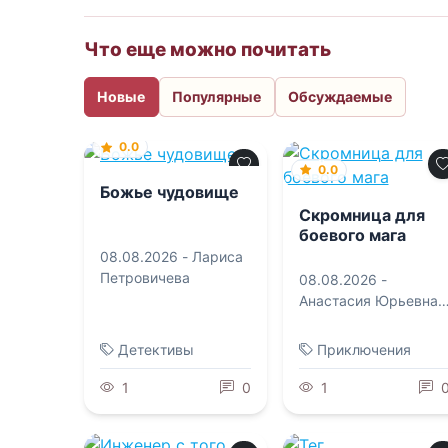
Что еще можно почитать
Новые
Популярные
Обсуждаемые
0.0
0.0
Божье чудовище
Скромница для
боевого мага
08.08.2026 -
Лариса
Петровичева
08.08.2026 -
Анастасия Юрьевна
Королева
Детективы
Приключения
1
0
1