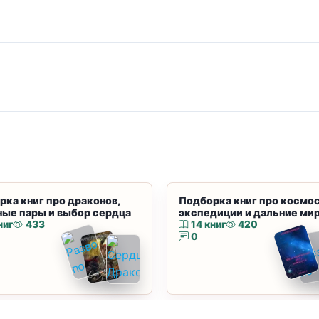
рка книг про драконов,
Подборка книг про космос
ные пары и выбор сердца
экспедиции и дальние ми
ниг
433
14 книг
420
0