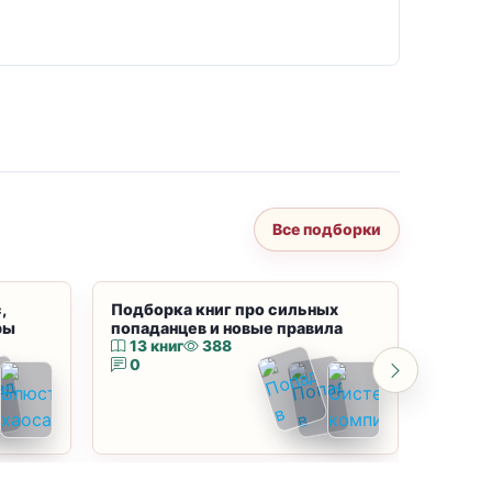
Все подборки
,
Подборка книг про сильных
Подбор
ры
попаданцев и новые правила
магию
13 книг
388
10 к
0
0