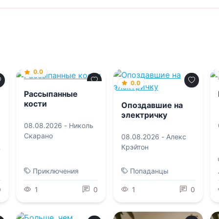
0.0
0.0
Рассыпанные
кости
Опоздавшие на
электричку
08.08.2026 -
Николь
Скарано
08.08.2026 -
Алекс
Крэйтон
Приключения
Попаданцы
0
1
0
1
0