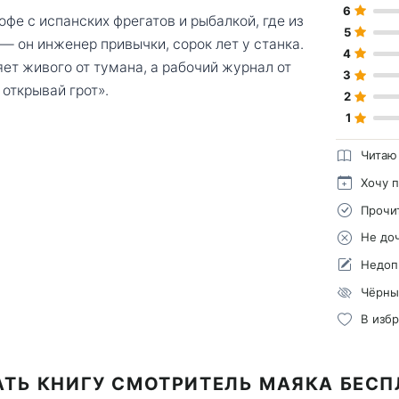
6
фе с испанских фрегатов и рыбалкой, где из
5
 — он инженер привычки, сорок лет у станка.
4
ет живого от тумана, а рабочий журнал от
3
открывай грот».
2
1
Читаю
Хочу 
Прочи
Не до
Недоп
Чёрны
В изб
ТЬ КНИГУ СМОТРИТЕЛЬ МАЯКА БЕС