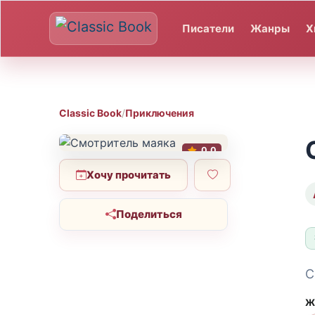
Писатели
Жанры
Х
Classic Book
/
Приключения
0.0
Хочу прочитать
Поделиться
С
Ж