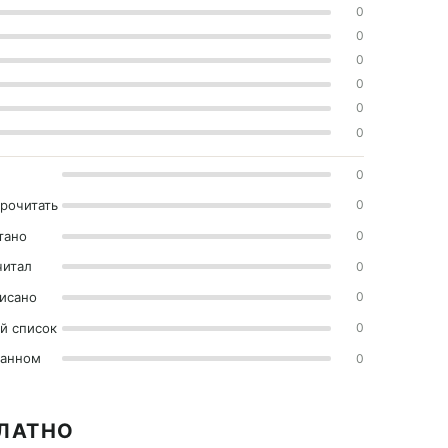
0
0
0
0
0
0
0
прочитать
0
тано
0
читал
0
исано
0
й список
0
ранном
0
ПЛАТНО