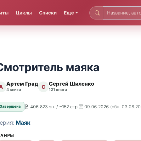
иты
Циклы
Списки
Ещё
Смотритель маяка
Артем Град
Сергей Шиленко
А
С
4 книги
121 книга
406 823 зн. / ~152 стр.
09.06.2026
(обн. 03.08.2
Завершена
ерия:
Маяк
АНРЫ