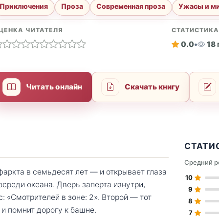
Приключения
Проза
Современная проза
Ужасы и м
ЦЕНКА ЧИТАТЕЛЯ
СТАТИСТИК
0.0
•
18
Читать онлайн
Скачать книгу
СТАТИ
Средний р
аркта в семьдесят лет — и открывает глаза
10
среди океана. Дверь заперта изнутри,
9
с: «Смотрителей в зоне: 2». Второй — тот
8
 и помнит дорогу к башне.
7