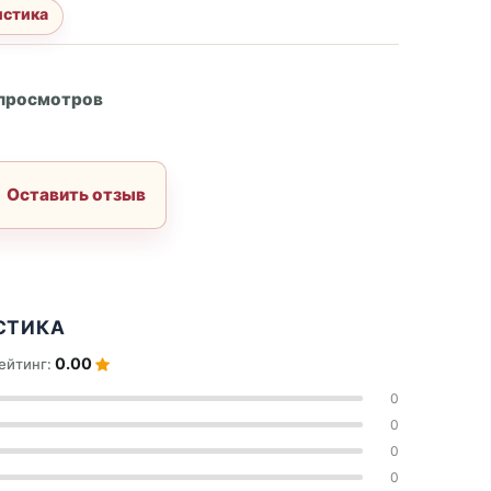
истика
А
 просмотров
Оставить отзыв
СТИКА
0.00
ейтинг:
0
0
0
0