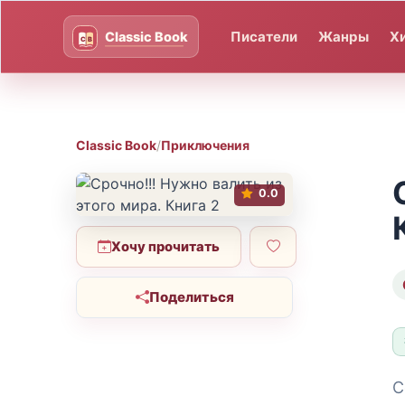
Писатели
Жанры
Х
Classic Book
/
Приключения
0.0
Хочу прочитать
Поделиться
С