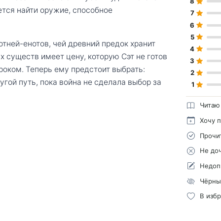
8
ется найти оружие, способное
7
6
5
отней-енотов, чей древний предок хранит
4
 существ имеет цену, которую Сэт не готов
3
роком. Теперь ему предстоит выбрать:
2
угой путь, пока война не сделала выбор за
1
Читаю
Хочу 
Прочи
Не до
Недоп
Чёрны
В изб