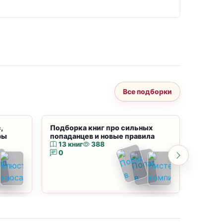
Все подборки
,
Подборка книг про сильных
Подбор
ры
попаданцев и новые правила
магию
13 книг
388
10 к
0
0