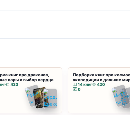
рка книг про драконов,
Подборка книг про космос
ные пары и выбор сердца
экспедиции и дальние ми
ниг
433
14 книг
420
0