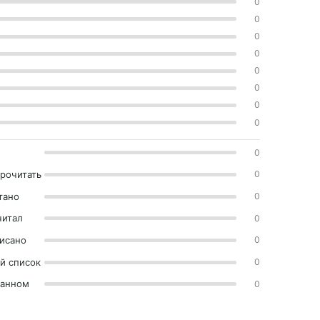
0
0
0
0
0
0
0
0
0
прочитать
0
тано
0
читал
0
исано
0
й список
0
ранном
0