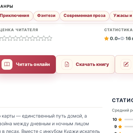
АНРЫ
Приключения
Фэнтези
Современная проза
Ужасы и
ЦЕНКА ЧИТАТЕЛЯ
СТАТИСТИК
0.0
•
16
Читать онлайн
Скачать книгу
СТАТИ
Средний р
то карты — единственный путь домой, а
10
 война между дневным и ночным лицом
9
я в лесах. Вместе с инкубом Куджи искатель