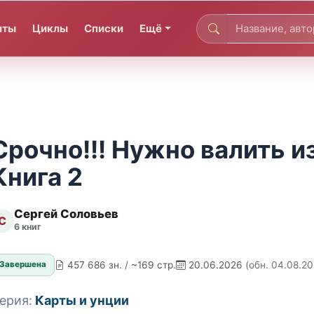
иты
Циклы
Списки
Ещё
Срочно!!! Нужно валить из
Книга 2
Сергей Соловьев
С
6 книг
457 686 зн. / ~169 стр.
20.06.2026
(обн. 04.08.2
Завершена
ерия:
Карты и унции