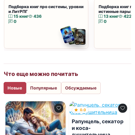
Подборка книг про системы, уровни
Подборка книг пр
и ЛитРПГ
истинные пары и
15 книг
436
13 книг
422
0
0
Что еще можно почитать
Новые
Популярные
Обсуждаемые
0.0
Рапунцель, секатор
и коса-
душительница