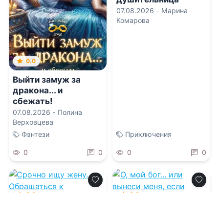
07.08.2026 -
Марина
Комарова
0.0
Выйти замуж за
дракона... и
сбежать!
07.08.2026 -
Полина
Верховцева
Фэнтези
Приключения
0
0
0
0
0.0
0.0
Срочно ищу жену.
О, мой бог... или