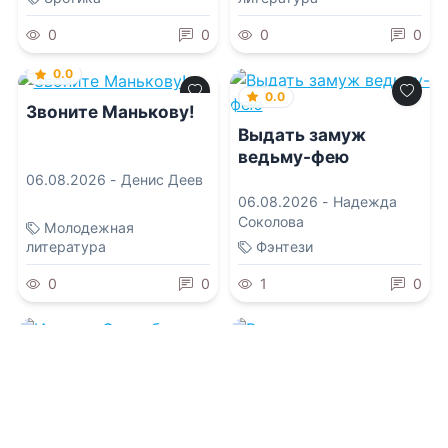
0
0
0
0
0.0
0.0
Звоните Манькову!
Выдать замуж
ведьму-фею
06.08.2026 -
Денис Деев
06.08.2026 -
Надежда
Соколова
Молодежная
литература
Фэнтези
0
0
1
0
0.0
0.0
Измена. Свадьба
волка
Развод по-имперски.
Хозяйка