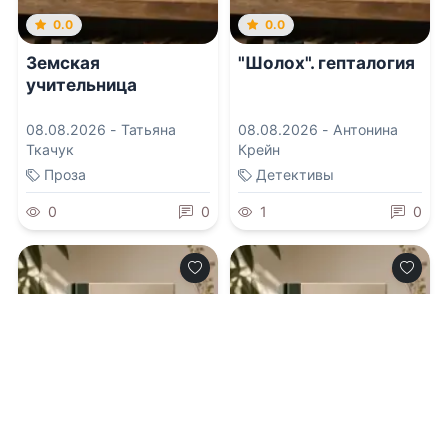
0.0
0.0
Земская
"Шолох". гепталогия
учительница
08.08.2026 -
Татьяна
08.08.2026 -
Антонина
Ткачук
Крейн
Проза
Детективы
0
0
1
0