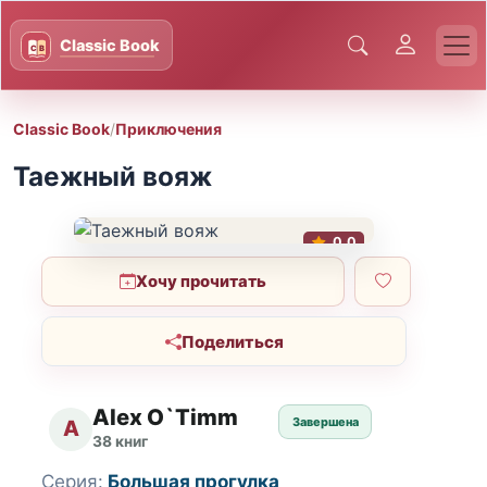
Classic Book
/
Приключения
Таежный вояж
0.0
Хочу прочитать
Поделиться
Alex O`Timm
Завершена
A
38 книг
Серия:
Большая прогулка