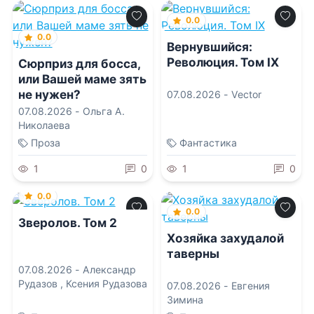
0.0
0.0
Вернувшийся:
Революция. Том IX
Сюрприз для босса,
или Вашей маме зять
не нужен?
07.08.2026 -
Vector
07.08.2026 -
Ольга А.
Николаева
Проза
Фантастика
1
0
1
0
0.0
0.0
Зверолов. Том 2
Хозяйка захудалой
таверны
07.08.2026 -
Александр
Рудазов
,
Ксения Рудазова
07.08.2026 -
Евгения
Зимина