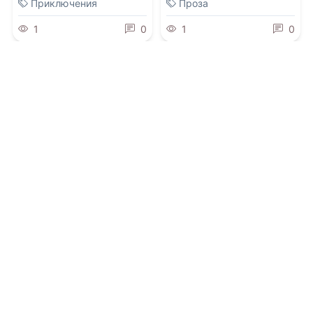
Приключения
Проза
1
0
1
0
0.0
0.0
Зверолов. Том 1
(не) желанная жена
офицера Басманова
07.08.2026 -
Александр
Рудазов
,
Ксения Рудазова
07.08.2026 -
Анна Арно
Молодежная
литература
Фантастика
1
0
2
0
0.0
0.0
Чужая траектория
Давай останемся
бывшими?