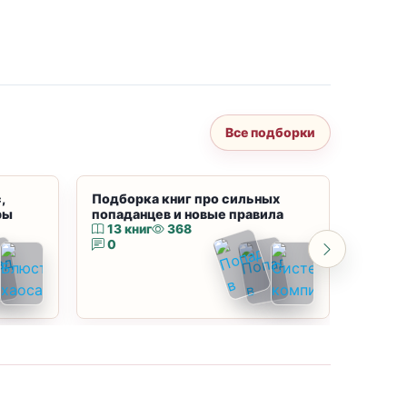
Все подборки
,
Подборка книг про сильных
Подбор
ры
попаданцев и новые правила
магию
13 книг
368
10 к
0
0