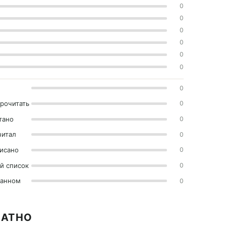
0
0
0
0
0
0
0
прочитать
0
тано
0
читал
0
исано
0
й список
0
ранном
0
ЛАТНО