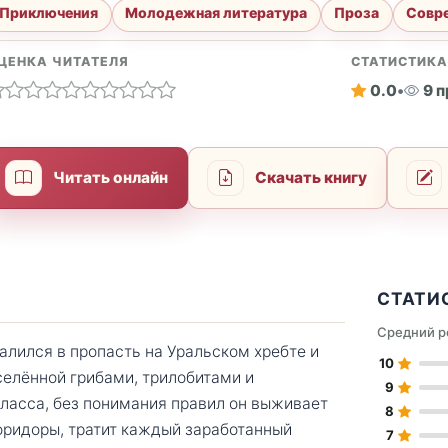
Приключения
Молодежная литература
Проза
Совре
ЦЕНКА ЧИТАТЕЛЯ
СТАТИСТИК
0.0
•
9 
Читать онлайн
Скачать книгу
СТАТИ
Средний р
алился в пропасть на Уральском хребте и
10
селённой грибами, трилобитами и
9
класса, без понимания правил он выживает
8
оридоры, тратит каждый заработанный
7