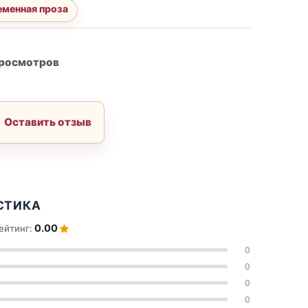
менная проза
А
просмотров
Оставить отзыв
СТИКА
0.00
ейтинг:
0
0
0
0