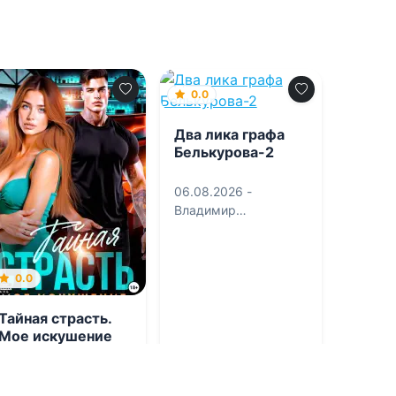
0.0
Два лика графа
Белькурова-2
06.08.2026 -
Владимир
Георгиевич Босин
0.0
Тайная страсть.
Мое искушение
06.08.2026 -
Ася
Мори