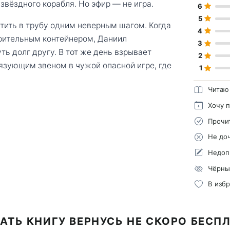
звёздного корабля. Но эфир — не игра.
6
5
стить в трубу одним неверным шагом. Когда
4
зрительным контейнером, Даниил
3
ь долг другу. В тот же день взрывает
2
вязующим звеном в чужой опасной игре, где
1
Читаю
Хочу 
Прочи
Не до
Недоп
Чёрны
В изб
АТЬ КНИГУ ВЕРНУСЬ НЕ СКОРО БЕСП