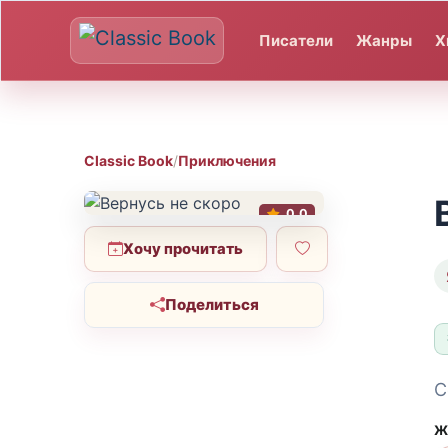
Писатели
Жанры
Х
Classic Book
/
Приключения
0.0
Хочу прочитать
Поделиться
С
Ж