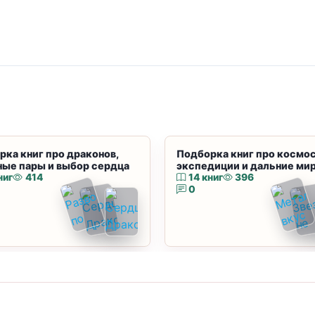
рка книг про драконов,
Подборка книг про космос
ные пары и выбор сердца
экспедиции и дальние ми
ниг
414
14 книг
396
0