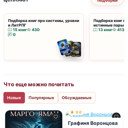
подборки
Подборка книг про системы, уровни
Подборка книг пр
и ЛитРПГ
истинные пары и
15 книг
430
13 книг
413
0
Что еще можно почитать
Новые
Популярные
Обсуждаемые
0.0
Графиня Воронцова