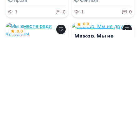
Проза
Фэнтези
1
0
1
0
0.0
0.0
Мажор. Мы не
друзья
Мы вместе ради
кукурузы
07.08.2026 -
Валерия
Блэк
07.08.2026 -
Юлия
Жукова
Молодежная
Приключения
литература
1
0
1
0
0.0
0.0
Выйти замуж за
Рапунцель, секатор
дракона... и
и коса-
сбежать!
душительница