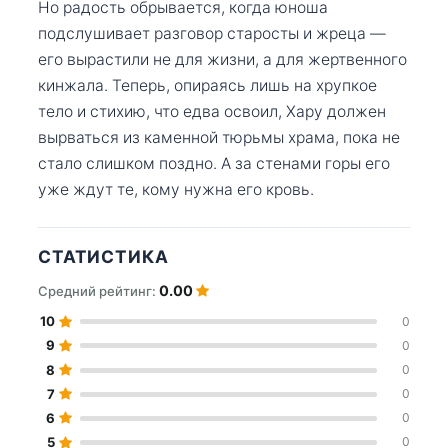
Но радость обрывается, когда юноша
подслушивает разговор старосты и жреца —
его вырастили не для жизни, а для жертвенного
кинжала. Теперь, опираясь лишь на хрупкое
тело и стихию, что едва освоил, Хару должен
вырваться из каменной тюрьмы храма, пока не
стало слишком поздно. А за стенами горы его
уже ждут те, кому нужна его кровь.
СТАТИСТИКА
0.00
Средний рейтинг:
10
0
9
0
8
0
7
0
6
0
5
0