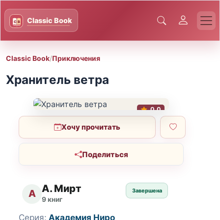
Classic Book
/
Приключения
Хранитель ветра
0.0
Хочу прочитать
Поделиться
А. Мирт
Завершена
А
9 книг
Серия:
Академия Ниро