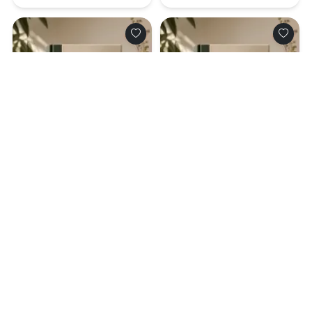
0.0
0.0
Цветочная лавка
Целительница из
попаданки на улице
иного мира
Теней
09.08.2026 -
Юлия
09.08.2026 -
Вивьен
Правдина
Ламур
Попаданцы
Попаданцы