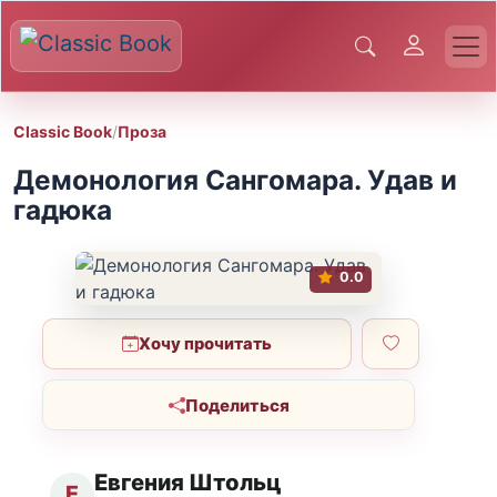
Classic Book
/
Проза
Демонология Сангомара. Удав и
гадюка
0.0
Хочу прочитать
Поделиться
Евгения Штольц
Е