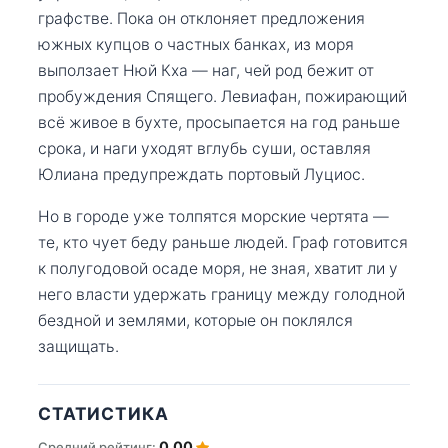
графстве. Пока он отклоняет предложения
южных купцов о частных банках, из моря
выползает Нюй Кха — наг, чей род бежит от
пробуждения Спящего. Левиафан, пожирающий
всё живое в бухте, просыпается на год раньше
срока, и наги уходят вглубь суши, оставляя
Юлиана предупреждать портовый Луциос.
Но в городе уже толпятся морские чертята —
те, кто чует беду раньше людей. Граф готовится
к полугодовой осаде моря, не зная, хватит ли у
него власти удержать границу между голодной
бездной и землями, которые он поклялся
защищать.
СТАТИСТИКА
0.00
Средний рейтинг: