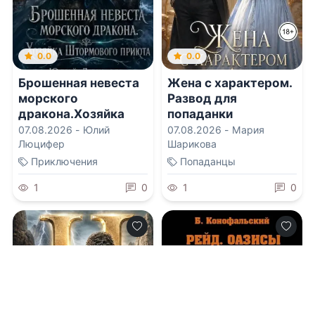
0.0
0.0
Брошенная невеста
Жена с характером.
морского
Развод для
дракона.Хозяйка
попаданки
Штормового приюта
07.08.2026 -
Юлий
07.08.2026 -
Мария
Люцифер
Шарикова
Приключения
Попаданцы
1
0
1
0