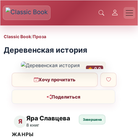
Classic Book
/
Проза
Деревенская история
0.0
Хочу прочитать
Поделиться
Яра Славцева
Завершена
Я
8 книг
ЖАНРЫ