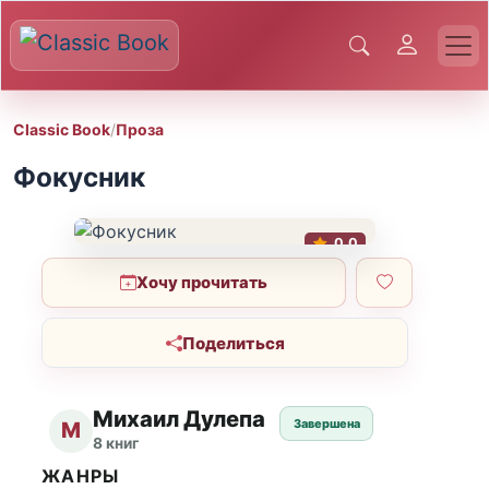
Classic Book
/
Проза
Фокусник
0.0
Хочу прочитать
Поделиться
Михаил Дулепа
Завершена
М
8 книг
ЖАНРЫ