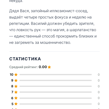
некуда.
Дядя Вася, запойный иллюзионист-сосед,
выдаёт четыре простых фокуса и неделю на
репетиции. Василий должен убедить зрителя,
что ловкость рук — это магия, а шарлатанство
— единственный способ прокормить близких и
не загреметь за мошенничество.
СТАТИСТИКА
0.00
Средний рейтинг:
10
0
9
0
8
0
7
0
6
0
5
0