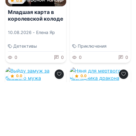
0.0
Младшая карта в
королевской колоде
10.08.2026 -
Елена Яр
Детективы
Приключения
0
0
0
0
0.0
0.0
Выйду замуж за
Няня для мертвого
бывшего мужа
наследника дракона
10.08.2026 -
Марина
10.08.2026 -
Юлий
Сумцова
Люцифер
Проза
Проза
0
0
0
0