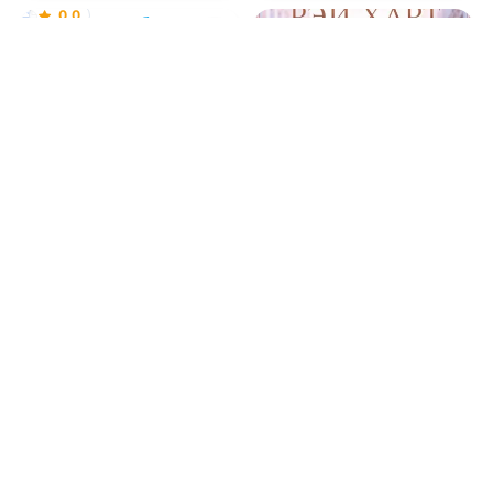
0.0
Отомстить бывшему
10.08.2026 -
Инна
Матвеева
0.0
Горячий сын моей
подруги 2
10.08.2026 -
Рэй Харт
Проза
Проза
1
0
0
0