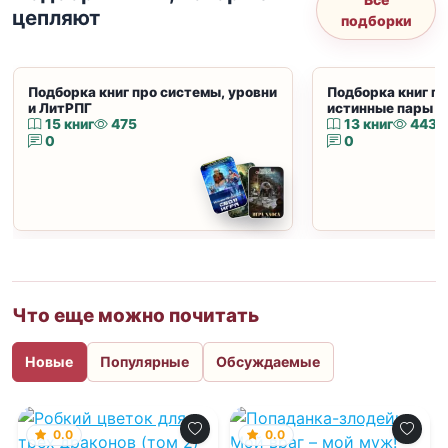
цепляют
подборки
Подборка книг про системы, уровни
Подборка книг пр
и ЛитРПГ
истинные пары и
15 книг
475
13 книг
443
0
0
Что еще можно почитать
Новые
Популярные
Обсуждаемые
0.0
0.0