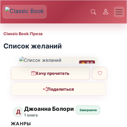
Classic Book
/
Проза
Список желаний
0.0
Хочу прочитать
Поделиться
Джоанна Болори
Завершена
Д
1 книга
ЖАНРЫ