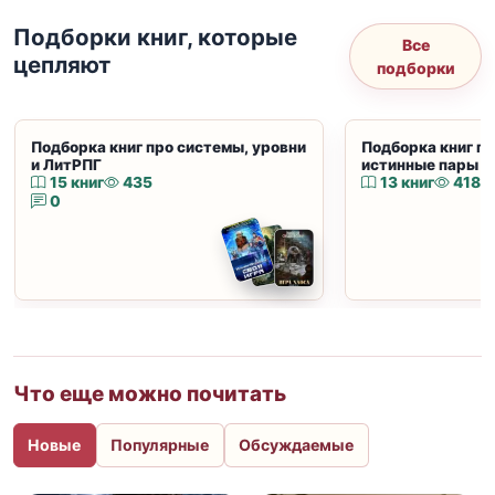
Подборки книг, которые
Все
цепляют
подборки
Подборка книг про системы, уровни
Подборка книг пр
и ЛитРПГ
истинные пары и
15 книг
435
13 книг
418
0
Что еще можно почитать
Новые
Популярные
Обсуждаемые