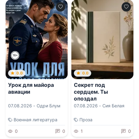
0.0
0.0
Урок для майора
Секрет под
авиации
сердцем. Ты
опоздал
07.08.2026 -
Одри Блум
07.08.2026 -
Сия Белая
Военная литература
Проза
0
0
1
0