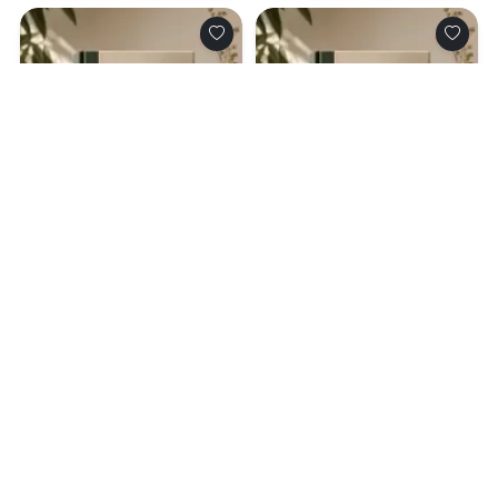
0.0
0.0
Пышный (не)формат
Я все помню!
для горца
07.08.2026 -
Лея Фрост
07.08.2026 -
Мария
Жигунова
Молодежная
Проза
литература