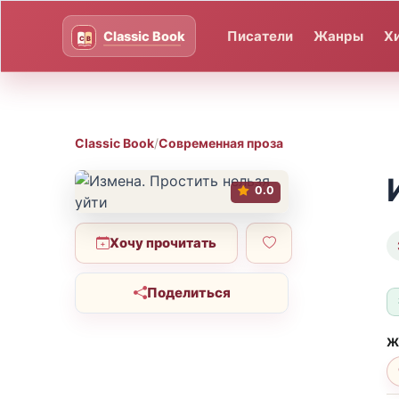
Писатели
Жанры
Х
Classic Book
/
Современная проза
0.0
Хочу прочитать
Поделиться
Ж