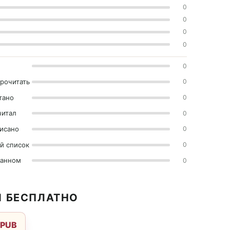
0
0
0
0
0
прочитать
0
тано
0
читал
0
исано
0
й список
0
ранном
0
И БЕСПЛАТНО
EPUB