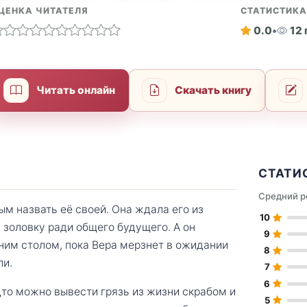
ЦЕНКА ЧИТАТЕЛЯ
СТАТИСТИК
0.0
•
12
Читать онлайн
Скачать книгу
СТАТИ
Средний р
ым назвать её своей. Она ждала его из
10
и золовку ради общего будущего. А он
9
дним столом, пока Вера мерзнет в ожидании
8
ли.
7
6
дто можно вывести грязь из жизни скрабом и
5