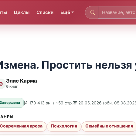
иты
Циклы
Списки
Ещё
Измена. Простить нельзя 
Элис Карма
Э
6 книг
170 413 зн. / ~59 стр.
20.06.2026
(обн. 05.08.202
Завершена
АНРЫ
Современная проза
Психология
Семейные отношения