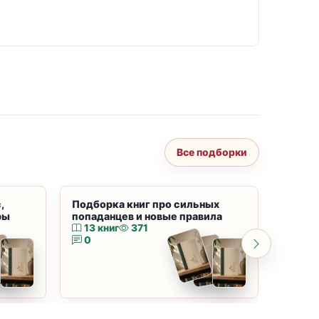
Все подборки
,
Подборка книг про сильных
Подбор
ры
попаданцев и новые правила
магию
13 книг
371
10 к
0
0