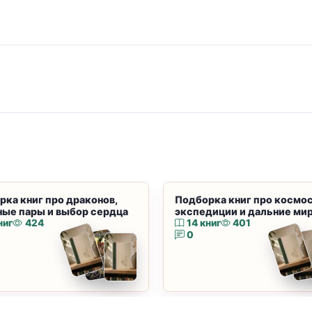
рка книг про драконов,
Подборка книг про космос
ные пары и выбор сердца
экспедиции и дальние ми
ниг
424
14 книг
401
0