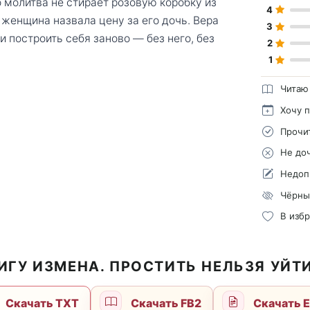
 молитва не стирает розовую коробку из
4
 женщина назвала цену за его дочь. Вера
3
и построить себя заново — без него, без
2
1
Читаю
Хочу 
Прочи
Не до
Недоп
Чёрны
В изб
ИГУ ИЗМЕНА. ПРОСТИТЬ НЕЛЬЗЯ УЙТ
Скачать TXT
Скачать FB2
Скачать 