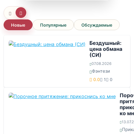
Новые
Популярные
Обсуждаемые
Бездушный:
цена обмана
(СИ)
07.08.2026
Фэнтези
0.0
1
0
Поро
прит
прик
ко м
13.07.
Прик