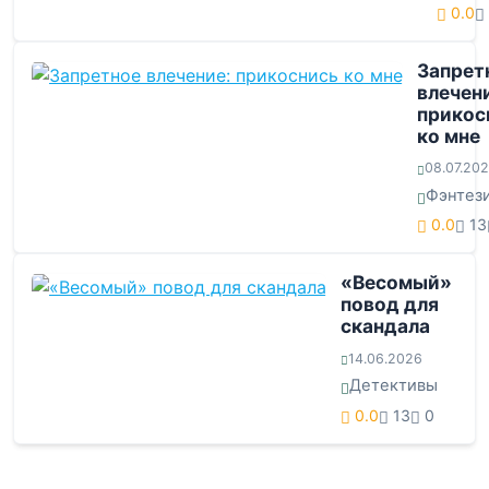
0.0
Запрет
влечен
прикос
ко мне
08.07.20
Фэнтез
0.0
13
«Весомый»
повод для
скандала
14.06.2026
Детективы
0.0
13
0