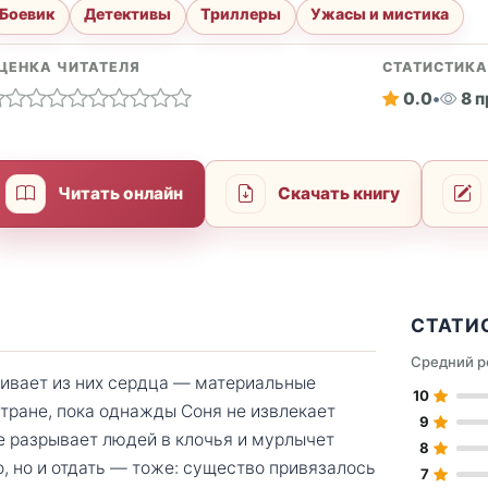
Боевик
Детективы
Триллеры
Ужасы и мистика
ЦЕНКА ЧИТАТЕЛЯ
СТАТИСТИК
0.0
•
8 
Читать онлайн
Скачать книгу
СТАТИ
Средний р
скивает из них сердца — материальные
10
тране, пока однажды Соня не извлекает
9
е разрывает людей в клочья и мурлычет
8
, но и отдать — тоже: существо привязалось
7