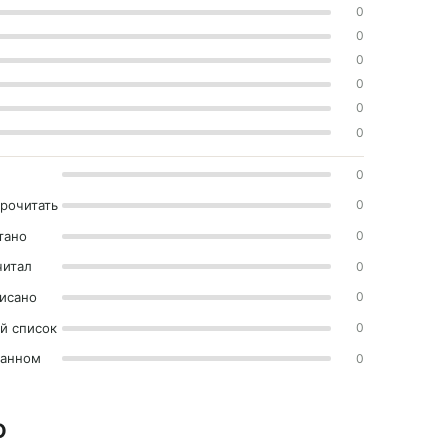
0
0
0
0
0
0
0
прочитать
0
тано
0
читал
0
исано
0
й список
0
ранном
0
О