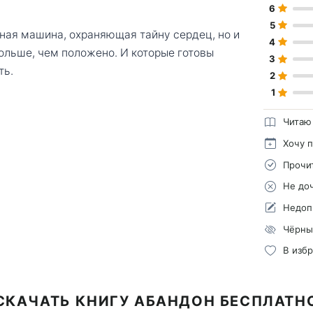
6
5
нная машина, охраняющая тайну сердец, но и
4
ольше, чем положено. И которые готовы
3
ть.
2
1
Читаю
Хочу 
Прочи
Не до
Недоп
Чёрны
В изб
СКАЧАТЬ КНИГУ АБАНДОН БЕСПЛАТН