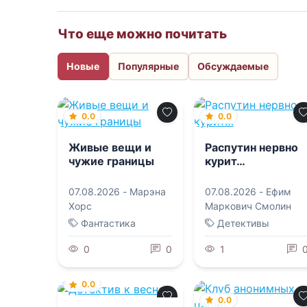
Что еще можно почитать
Новые
Популярные
Обсуждаемые
0.0
0.0
Живые вещи и
Распутин нервно
чужие границы
курит…
07.08.2026 -
Марэна
07.08.2026 -
Ефим
Хорс
Маркович Смолин
Фантастика
Детективы
0
0
1
0.0
0.0