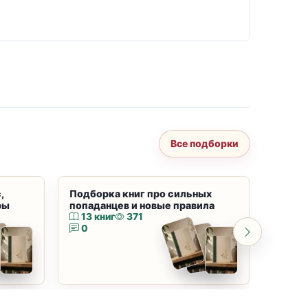
Все подборки
,
Подборка книг про сильных
Подбор
ры
попаданцев и новые правила
магию
13 книг
371
10 к
0
0