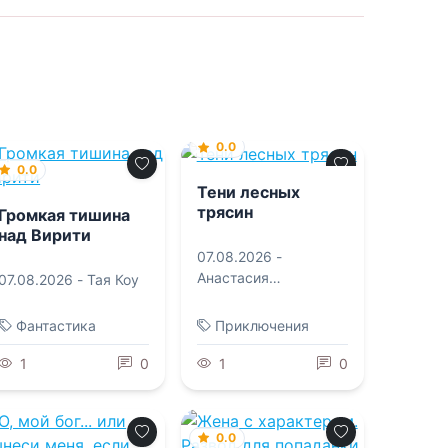
0.0
0.0
Тени лесных
трясин
Громкая тишина
над Вирити
07.08.2026 -
Анастасия
07.08.2026 -
Тая Коу
Курлянчикова
Фантастика
Приключения
1
0
1
0
0.0