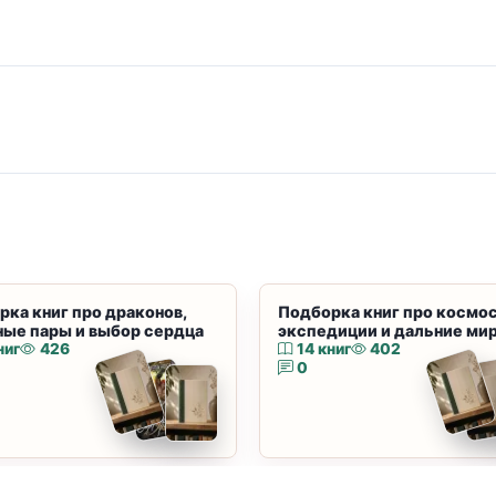
рка книг про драконов,
Подборка книг про космос
ные пары и выбор сердца
экспедиции и дальние ми
ниг
426
14 книг
402
0