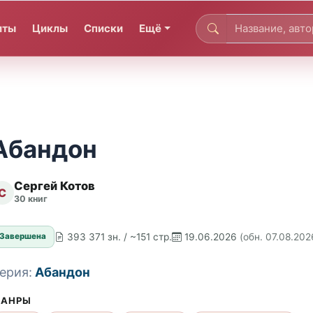
иты
Циклы
Списки
Ещё
Абандон
Сергей Котов
С
30 книг
393 371 зн. / ~151 стр.
19.06.2026
(обн. 07.08.202
Завершена
ерия:
Абандон
АНРЫ