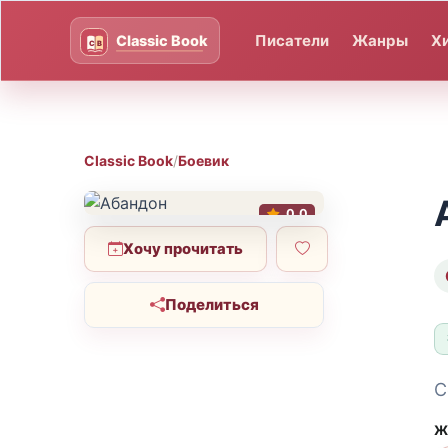
Писатели
Жанры
Х
Classic Book
/
Боевик
0.0
Хочу прочитать
Поделиться
С
Ж