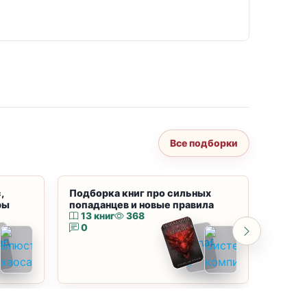
Все подборки
,
Подборка книг про сильных
Подбор
ры
попаданцев и новые правила
магию
13 книг
368
10 к
0
0