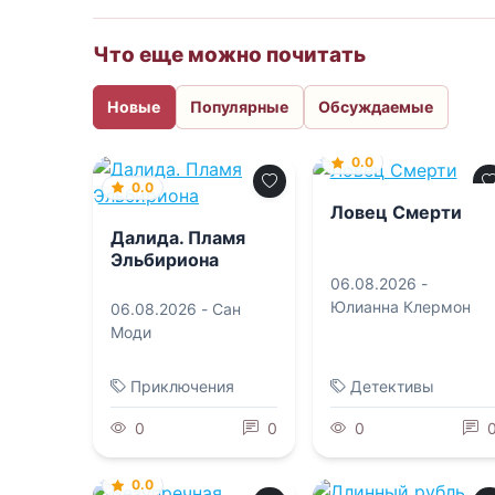
Что еще можно почитать
Новые
Популярные
Обсуждаемые
0.0
0.0
Ловец Смерти
Далида. Пламя
Эльбириона
06.08.2026 -
Юлианна Клермон
06.08.2026 -
Сан
Моди
Приключения
Детективы
0
0
0
0.0