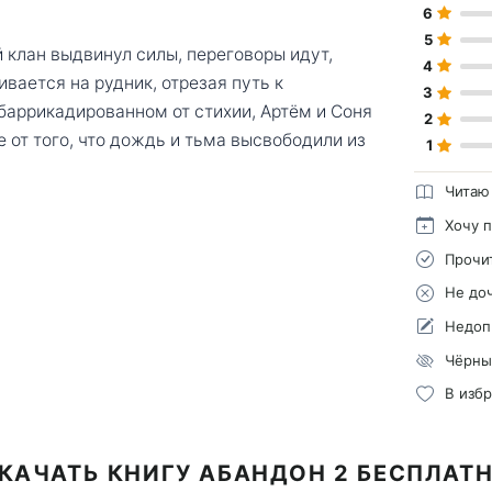
6
5
 клан выдвинул силы, переговоры идут,
4
ается на рудник, отрезая путь к
3
баррикадированном от стихии, Артём и Соня
2
 от того, что дождь и тьма высвободили из
1
Читаю
Хочу 
Прочи
Не до
Недоп
Чёрны
В изб
КАЧАТЬ КНИГУ АБАНДОН 2 БЕСПЛАТ