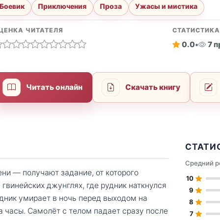
Боевик
Приключения
Проза
Ужасы и мистика
ЦЕНКА ЧИТАТЕЛЯ
СТАТИСТИК
0.0
•
7 
Читать онлайн
Скачать книгу
СТАТИ
Средний р
ни — получают задание, от которого
10
гвинейских джунглях, где рудник наткнулся
9
дник умирает в ночь перед выходом на
8
а часы. Самолёт с телом падает сразу после
7