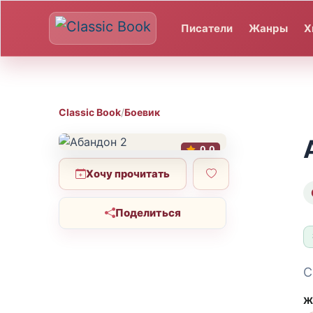
Писатели
Жанры
Х
Classic Book
/
Боевик
0.0
Хочу прочитать
Поделиться
С
Ж