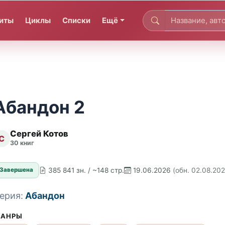
иты
Циклы
Списки
Ещё
Абандон 2
Сергей Котов
С
30 книг
385 841 зн. / ~148 стр.
19.06.2026
(обн. 02.08.20
Завершена
ерия:
Абандон
АНРЫ