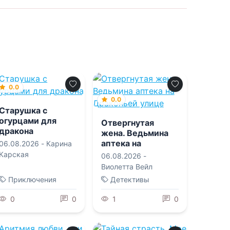
0.0
0.0
Старушка с
огурцами для
Отвергнутая
дракона
жена. Ведьмина
аптека на
06.08.2026 -
Карина
Драконьей улице
Карская
06.08.2026 -
Виолетта Вейл
Приключения
Детективы
0
0
1
0