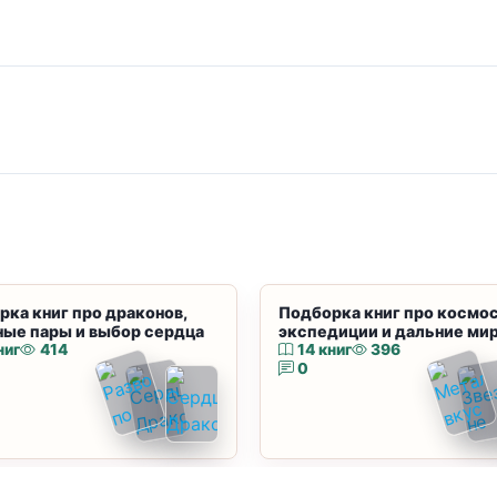
рка книг про драконов,
Подборка книг про космос
ные пары и выбор сердца
экспедиции и дальние ми
ниг
414
14 книг
396
0