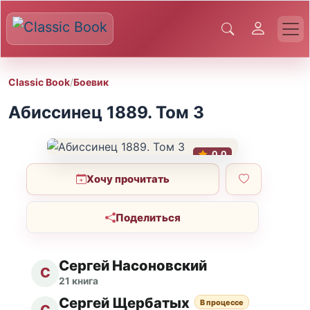
Classic Book
/
Боевик
Абиссинец 1889. Том 3
0.0
Хочу прочитать
Поделиться
Сергей Насоновский
С
21 книга
Сергей Щербатых
В процессе
С