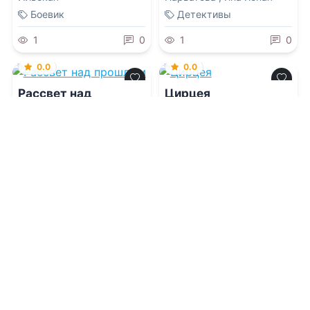
Боевик
Детективы
1
0
1
0
0.0
0.0
Рассвет над
Цирцея
прошлым
06.08.2026 -
Виктория
06.08.2026 -
Мадлен
Руиза
Миллер
Детективы
Проза
1
0
1
0
0.0
0.0
Бездна с мягкими
Опасное наследство
стенами
мисс Прайс