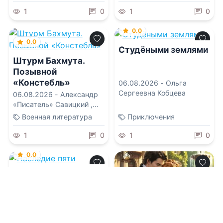
1
0
1
0
0.0
0.0
Студёными землями
Штурм Бахмута.
Позывной
«Констебль»
06.08.2026 -
Ольга
Сергеевна Кобцева
06.08.2026 -
Александр
«Писатель» Савицкий
,
Константин «Констебль»
Военная литература
Приключения
Луговой
1
0
1
0
0.0
Наследие пяти
06.08.2026 -
Элис Фэй