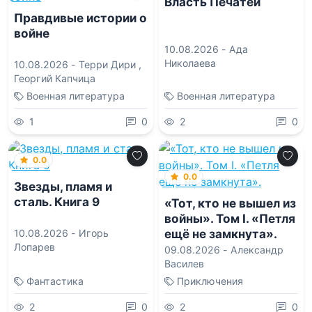
Власть Печатей
Правдивые истории о
войне
10.08.2026 -
Ада
Николаева
10.08.2026 -
Терри Дири
,
Георгий Капчица
Военная литература
Военная литература
1
0
2
0
0.0
0.0
Звезды, пламя и
сталь. Книга 9
«Тот, кто не вышел из
войны». Том I. «Петля
ещё не замкнута».
10.08.2026 -
Игорь
Лопарев
09.08.2026 -
Александр
Василев
Фантастика
Приключения
2
0
2
0