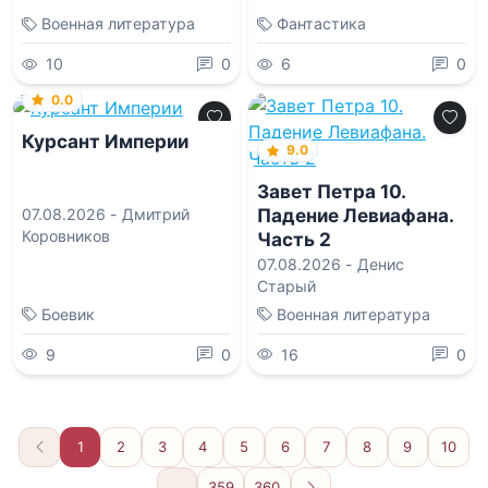
Военная литература
Фантастика
10
0
6
0
0.0
Курсант Империи
9.0
Завет Петра 10.
Падение Левиафана.
07.08.2026 -
Дмитрий
Коровников
Часть 2
07.08.2026 -
Денис
Старый
Боевик
Военная литература
9
0
16
0
1
2
3
4
5
6
7
8
9
10
...
359
360