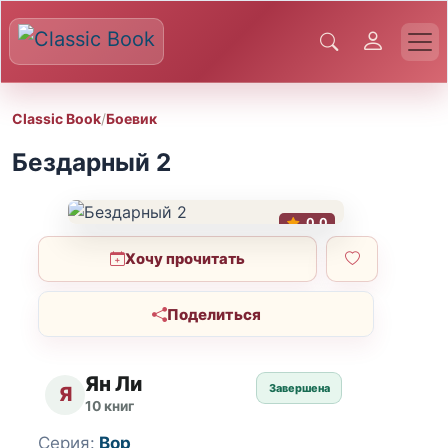
Classic Book
/
Боевик
Бездарный 2
0.0
Хочу прочитать
Поделиться
Ян Ли
Завершена
Я
10 книг
Серия:
Вор