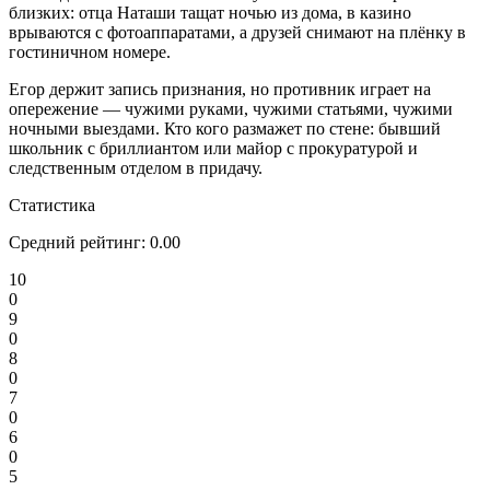
близких: отца Наташи тащат ночью из дома, в казино
врываются с фотоаппаратами, а друзей снимают на плёнку в
гостиничном номере.
Егор держит запись признания, но противник играет на
опережение — чужими руками, чужими статьями, чужими
ночными выездами. Кто кого размажет по стене: бывший
школьник с бриллиантом или майор с прокуратурой и
следственным отделом в придачу.
Статистика
Средний рейтинг:
0.00
10
0
9
0
8
0
7
0
6
0
5