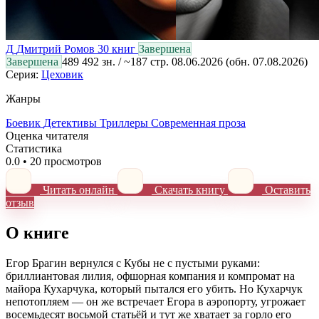
Д
Дмитрий Ромов
30 книг
Завершена
Завершена
489 492 зн. / ~187 стр.
08.06.2026
(обн. 07.08.2026)
Серия:
Цеховик
Жанры
Боевик
Детективы
Триллеры
Современная проза
Оценка читателя
Статистика
0.0
•
20 просмотров
Читать онлайн
Скачать книгу
Оставить
отзыв
О книге
Егор Брагин вернулся с Кубы не с пустыми руками:
бриллиантовая лилия, офшорная компания и компромат на
майора Кухарчука, который пытался его убить. Но Кухарчук
непотопляем — он же встречает Егора в аэропорту, угрожает
восемьдесят восьмой статьёй и тут же хватает за горло его