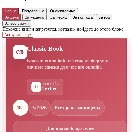
Новые
Популярные
Обсуждаемые
За день
За неделю
За месяц
За полгода
За год
За все время
Похожие книги загрузятся, когда вы дойдете до этого блока.
Загрузить еще
Classic Book
CB
Классическая библиотека, подборки и
личные списки для чтения онлайн.
ПАРТНЁР
Л
ЛитРес
18+
© 2026
Все права защищены
Для правообладателей