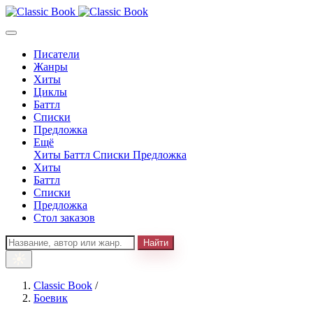
Писатели
Жанры
Хиты
Циклы
Баттл
Списки
Предложка
Ещё
Хиты
Баттл
Списки
Предложка
Хиты
Баттл
Списки
Предложка
Стол заказов
Найти
Classic Book
/
Боевик