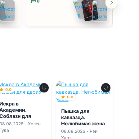
0
0
0.0
0.0
Искра в
Академии.
Пышка для
Соблазн для
кавказца.
двоих
Нелюбимая жена
08.08.2026 -
Хелен
Гуда
08.08.2026 -
Рэй
Харт