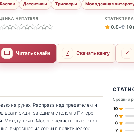
Боевик
Детективы
Триллеры
Молодежная литерат
ЦЕНКА ЧИТАТЕЛЯ
СТАТИСТИК
0.0
•
18
Читать онлайн
Скачать книгу
СТАТИ
Средний р
овью на руках. Расправа над предателем и
10
ь враги сидят за одним столом в Питере,
9
ой. Между тем в Москве чекисты пытаются
8
ие, выросшее из хобби в политическое
7