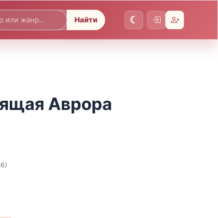
Найти
дящая Аврора
26)