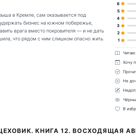
6
5
рыша в Кремле, сам оказывается под
4
: удержать бизнес на южном побережье,
3
авить врага вместо покровителя — и не дать
2
шила, что рядом с ним слишком опасно жить.
1
Читаю
Хочу 
Прочи
Не до
Недоп
Чёрны
В изб
ЦЕХОВИК. КНИГА 12. ВОСХОДЯЩАЯ А