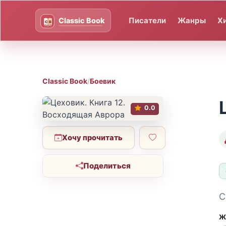
Писатели
Жанры
Х
Classic Book
/
Боевик
0.0
Хочу прочитать
Поделиться
С
Ж