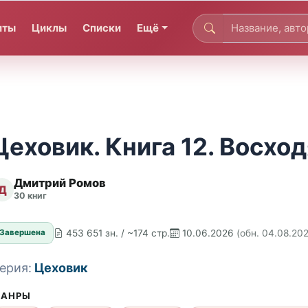
иты
Циклы
Списки
Ещё
Цеховик. Книга 12. Восхо
Дмитрий Ромов
Д
30 книг
453 651 зн. / ~174 стр.
10.06.2026
(обн. 04.08.20
Завершена
ерия:
Цеховик
АНРЫ