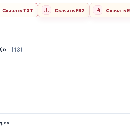
Скачать TXT
Скачать FB2
Скачать 
К»
(13)
ерия