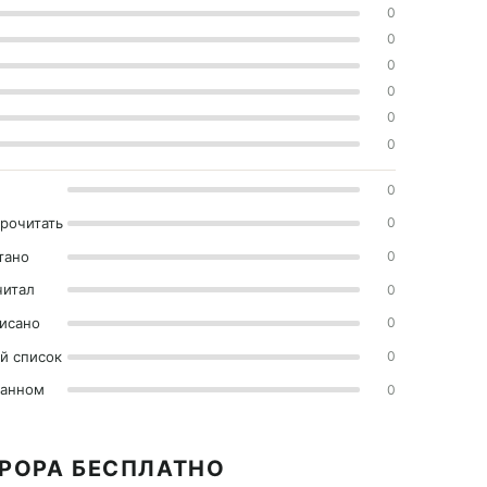
0
0
0
0
0
0
0
прочитать
0
тано
0
читал
0
исано
0
й список
0
ранном
0
ВРОРА БЕСПЛАТНО