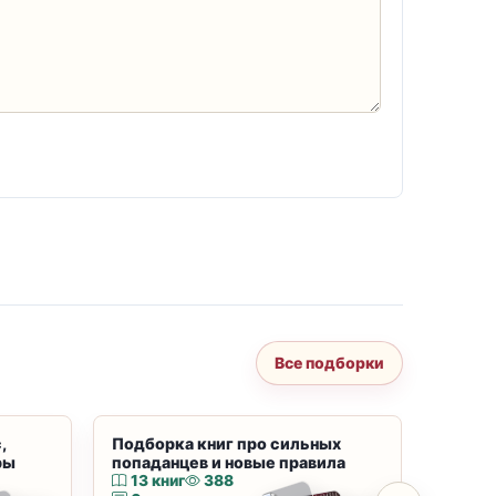
Все подборки
,
Подборка книг про сильных
Подбор
ры
попаданцев и новые правила
магию
13 книг
388
10 к