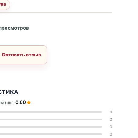
ура
А
 просмотров
Оставить отзыв
СТИКА
0.00
ейтинг:
0
0
0
0