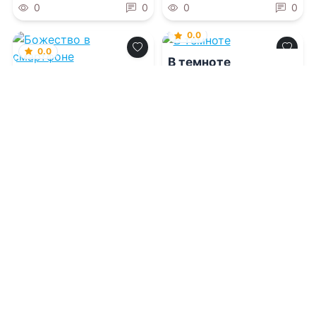
0
0
0
0
0.0
0.0
В темноте
Божество в
смартфоне
06.08.2026 -
Катерина
Пелевина
06.08.2026 -
Бакалавр
Зот
Молодежная
Фантастика
литература
1
0
1
0
0.0
0.0
Искры феникса том
Предназначение.
2 Коронованная
Книга первая.
похоть
06.08.2026 -
Анна Вада
06.08.2026 -
Кира
Шелухина