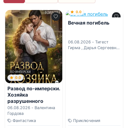
0.0
Вечная погибель
06.08.2026 -
Тигест
Гирма
,
Дарья Сергеевна
Сорокина
0.0
Развод по-имперски.
Хозяйка
разрушенного
города
06.08.2026 -
Валентина
Гордова
Фантастика
Приключения