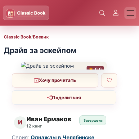
Classic Book
/
Боевик
Драйв за эскейпом
0.0
Хочу прочитать
Поделиться
Иван Ермаков
Завершена
И
12 книг
Серия:
Однажды в Челябинске