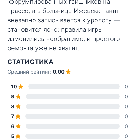
коррумпированных гаишников на
трассе, а в больнице Ижевска танит
внезапно записывается к урологу —
становится ясно: правила игры
изменились необратимо, и простого
ремонта уже не хватит.
СТАТИСТИКА
Средний рейтинг:
0.00
10
0
9
0
8
0
7
0
6
0
5
0