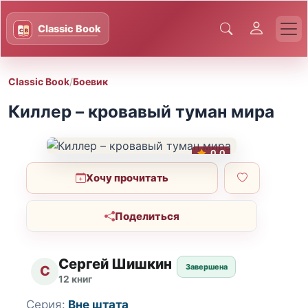
Classic Book
/
Боевик
Киллер – кровавый туман мира
0.0
Хочу прочитать
Поделиться
Сергей Шишкин
Завершена
С
12 книг
Серия:
Вне штата