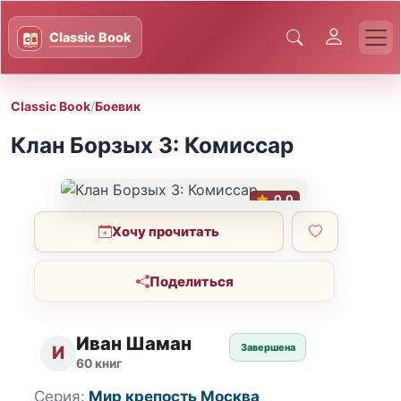
Classic Book
/
Боевик
Клан Борзых 3: Комиссар
0.0
Хочу прочитать
Поделиться
Иван Шаман
Завершена
И
60 книг
Серия:
Мир крепость Москва