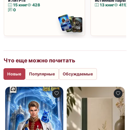
и ЛитРПГ
истинные пары и
15 книг
428
13 книг
411
0
Что еще можно почитать
Новые
Популярные
Обсуждаемые