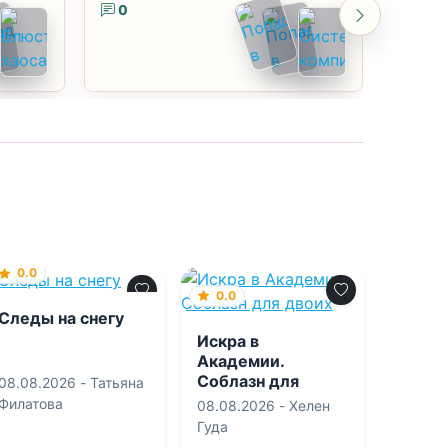
0
0
0.0
0.0
Следы на снегу
Искра в
Академии.
Соблазн для
08.08.2026 -
Татьяна
двоих
Филатова
08.08.2026 -
Хелен
Гуда