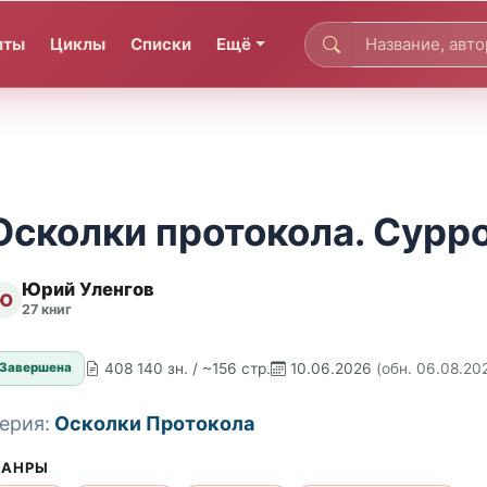
иты
Циклы
Списки
Ещё
Осколки протокола. Сурр
Юрий Уленгов
Ю
27 книг
408 140 зн. / ~156 стр.
10.06.2026
(обн. 06.08.20
Завершена
ерия:
Осколки Протокола
АНРЫ