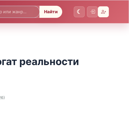
Найти
огат реальности
26)