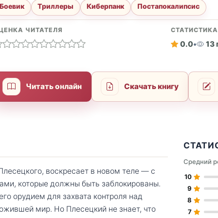
Боевик
Триллеры
Киберпанк
Постапокалипсис
ЦЕНКА ЧИТАТЕЛЯ
СТАТИСТИК
0.0
•
13
Читать онлайн
Скачать книгу
СТАТИ
Средний р
Плесецкого, воскресает в новом теле — с
10
ами, которые должны быть заблокированы.
9
 его орудием для захвата контроля над
8
жившей мир. Но Плесецкий не знает, что
7