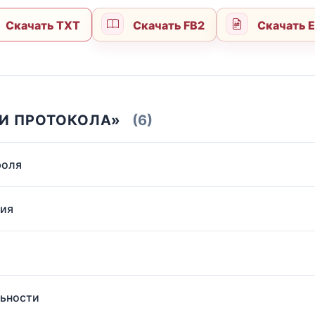
Скачать TXT
Скачать FB2
Скачать 
КИ ПРОТОКОЛА»
(6)
роля
ния
льности