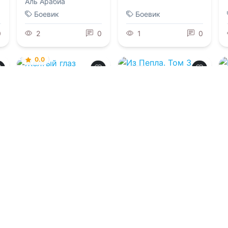
Аль Арабиа
Боевик
Боевик
0
2
0
1
0
0.0
0.0
Желтый глаз
Из Пепла. Том 3.
Поселение. ч.2
08.08.2026 -
Ли
Рэдфорд
,
Дарья
08.08.2026 -
Алексей
Судавная
Щинов
Триллеры
Фантастика
0
1
0
2
0
Загрузить еще