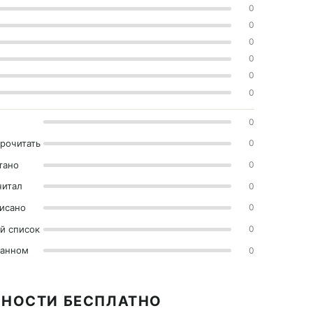
0
0
0
0
0
0
0
прочитать
0
тано
0
читал
0
исано
0
й список
0
ранном
0
ЬНОСТИ БЕСПЛАТНО