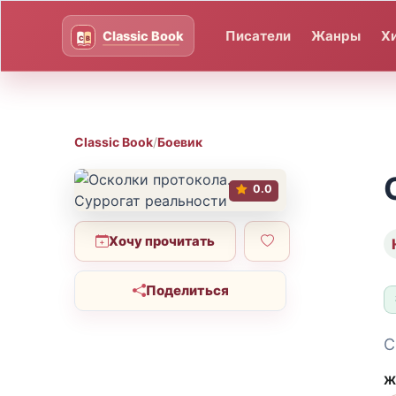
Писатели
Жанры
Х
Classic Book
/
Боевик
0.0
Хочу прочитать
Поделиться
С
Ж