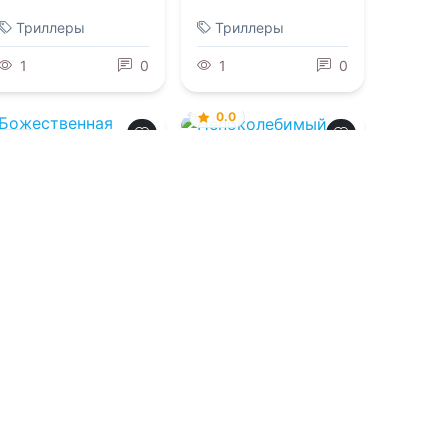
Триллеры
Триллеры
1
0
1
0
0.0
0.0
Непоколебимый
Божественная
империя
08.08.2026 -
Джейн
Генри
08.08.2026 -
К. Л
Манн
Боевик
Боевик
1
0
4
0