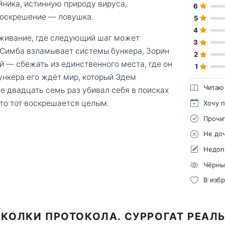
ника, истинную природу вируса,
6
воскрешение — ловушка.
5
4
ыживание, где следующий шаг может
3
 Симба взламывает системы бункера, Зорин
2
й — сбежать из единственного места, где он
1
ункера его ждёт мир, который Эдем
Читаю
же двадцать семь раз убивал себя в поисках
что тот воскрешается целым.
Хочу 
Прочи
Не до
Недоп
Чёрны
В изб
СКОЛКИ ПРОТОКОЛА. СУРРОГАТ РЕАЛ