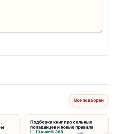
Все подборки
,
Подборка книг про сильных
Подбор
ры
попаданцев и новые правила
магию
13 книг
388
10 к