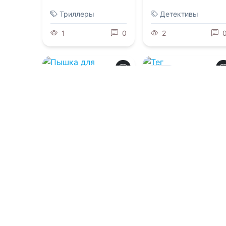
Триллеры
Детективы
1
0
2
0.0
0.0
Тег
#Противостояние
Пышка для
кавказца.
Нелюбимая жена
08.08.2026 -
Ник
Тарасов
,
Ян Громов
08.08.2026 -
Рэй
Харт
Детективы
Детективы
4
0
1