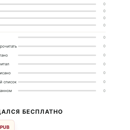
0
0
0
0
0
прочитать
0
тано
0
читал
0
исано
0
й список
0
ранном
0
ДАЛСЯ БЕСПЛАТНО
EPUB