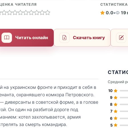
ЦЕНКА ЧИТАТЕЛЯ
СТАТИСТИК
0.0
•
19
Читать онлайн
Скачать книгу
СТАТИ
Средний р
 на украинском фронте и приходит в себя в
10
енанта, охранявшего комкора Петровского.
9
— диверсанты в советской форме, а в голове
8
ой. Он один на разбитой дороге под
7
манием: котел захлопывается, армия
6
стрелять за смерть командира.
5