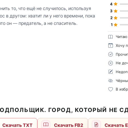
4
ить то, что ещё не случилось, используя
3
ос в другом: хватит ли у него времени, пока
2
что он — предатель, а не спаситель.
1
Читаю
Хочу 
Прочи
Не до
Недоп
Чёрны
В изб
ПОДПОЛЬЩИК. ГОРОД, КОТОРЫЙ НЕ С
Скачать TXT
Скачать FB2
Скачать 