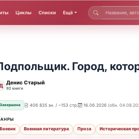
иты
Циклы
Списки
Ещё
Подпольщик. Город, кото
Денис Старый
Д
92 книги
406 835 зн. / ~153 стр.
16.06.2026
(обн. 04.08.20
Завершена
АНРЫ
Боевик
Военная литература
Проза
Историческая пр