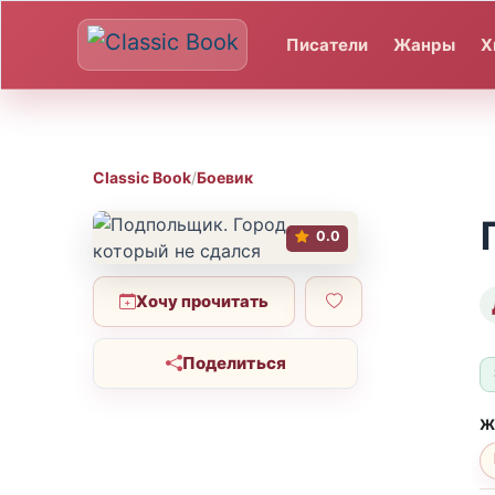
Писатели
Жанры
Х
Classic Book
/
Боевик
0.0
Хочу прочитать
Поделиться
Ж