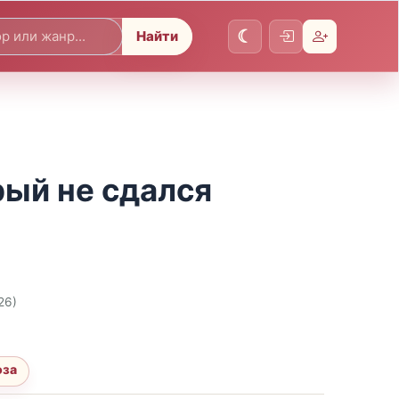
Найти
рый не сдался
26)
оза