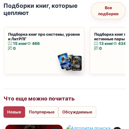
Подборки книг, которые
Все
цепляют
подборки
Подборка книг про системы, уровни
Подборка книг пр
и ЛитРПГ
истинные пары и
15 книг
466
13 книг
434
0
0
Что еще можно почитать
Новые
Популярные
Обсуждаемые