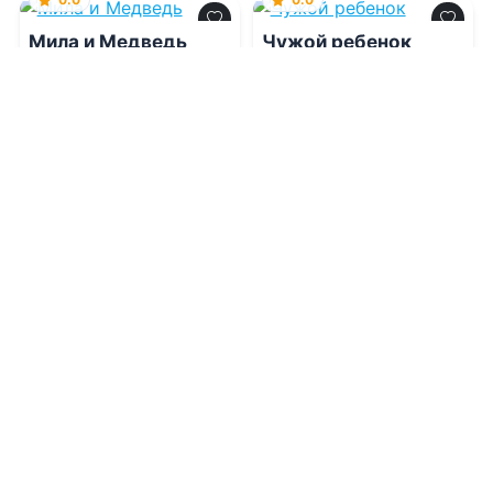
Мила и Медведь
Чужой ребенок
08.08.2026 -
Анна Гром
08.08.2026 -
Элли
Чэндлер
Проза
Проза
1
0
1
0
0.0
0.0
(Не) тот сталкер, о
котором я мечтала
Цена твоей
покорности.
Иллюзия мести
08.08.2026 -
Вик Арис
08.08.2026 -
Сия Белая
Молодежная
литература
Проза