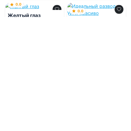
0.0
0.0
Желтый глаз
Идеальный развод.
Уйти красиво
08.08.2026 -
Ли Рэдфорд
,
Дарья Судавная
08.08.2026 -
Арина
Данилина
,
Елена Попова
Триллеры
Детективы
1
0
6
0
0.0
Из Пепла. Том 3.
Поселение. ч.2
08.08.2026 -
Алексей
Щинов