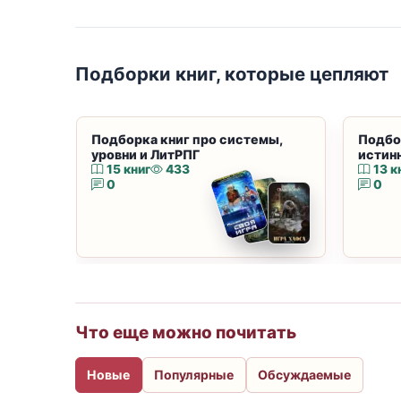
Подборки книг, которые цепляют
Подборка книг про системы,
Подбо
уровни и ЛитРПГ
истин
15 книг
433
13 к
0
0
Что еще можно почитать
Новые
Популярные
Обсуждаемые