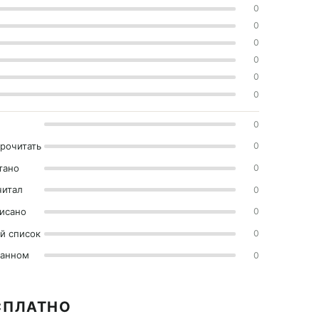
0
0
0
0
0
0
0
прочитать
0
тано
0
читал
0
исано
0
й список
0
ранном
0
СПЛАТНО