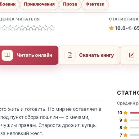
Боевик
Приключения
Проза
Фэнтези
ЦЕНКА ЧИТАТЕЛЯ
СТАТИСТИК
10.0
•
6
Читать онлайн
Скачать книгу
СТАТИ
Средний р
то жить и готовить. Но мир не оставляет в
10
 под пункт сбора пошлин — с мечами,
9
 чужим правам. Староста дрожит, купцы
8
 за неловкий жест.
7