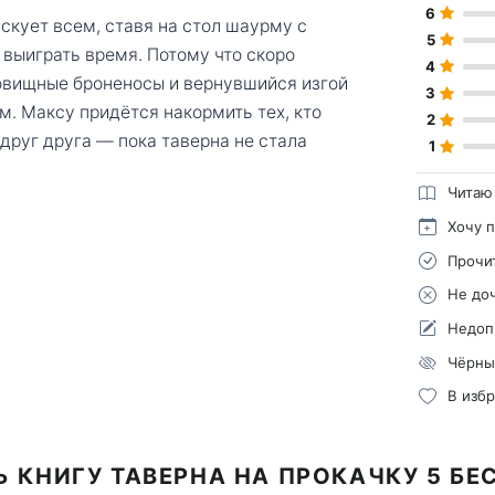
6
скует всем, ставя на стол шаурму с
5
выиграть время. Потому что скоро
4
довищные броненосы и вернувшийся изгой
3
м. Максу придётся накормить тех, кто
2
ь друг друга — пока таверна не стала
1
Читаю
Хочу 
Прочи
Не до
Недоп
Чёрны
В изб
Ь КНИГУ ТАВЕРНА НА ПРОКАЧКУ 5 БЕ