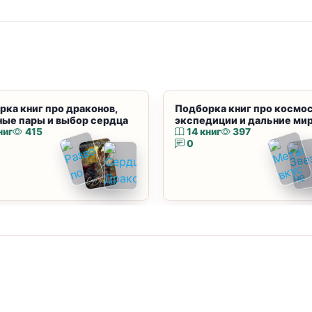
рка книг про драконов,
Подборка книг про космос
ные пары и выбор сердца
экспедиции и дальние ми
ниг
415
14 книг
397
0