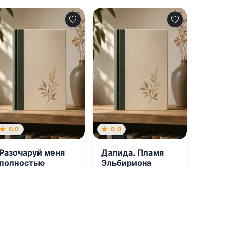
0.0
0.0
Разочаруй меня
Далида. Пламя
полностью
Эльбириона
06.08.2026 -
Юлия
06.08.2026 -
Сан
Пылаева
Моди
Проза
Приключения
1
0
1
0