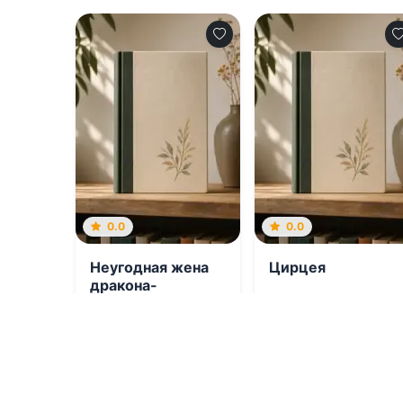
0.0
0.0
Неугодная жена
Цирцея
дракона-
инквизитора
06.08.2026 -
Дита
06.08.2026 -
Мадлен
Терми
Миллер
Попаданцы
Проза
0
0
0