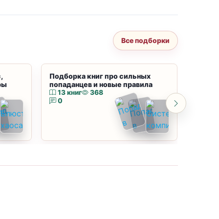
Все подборки
,
Подборка книг про сильных
Подбор
ры
попаданцев и новые правила
магию
13 книг
368
10 к
0
0