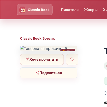
Писатели
Жанры
Х
Classic Book
/
Боевик
10.0
Хочу прочитать
Поделиться
С
Ж