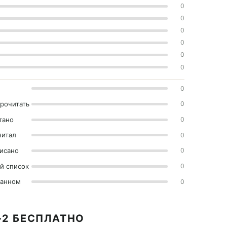
0
0
0
0
0
0
0
прочитать
0
тано
0
читал
0
исано
0
й список
0
ранном
0
-2 БЕСПЛАТНО