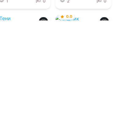
1
0
2
0
0.0
0.0
Хищник
Тени
Штарнбергского
озера
07.08.2026 -
РуНикс
,
В Бендер
07.08.2026 -
Андреас
Грау
,
Анна Штак
Детективы
Детективы
1
0
1
0