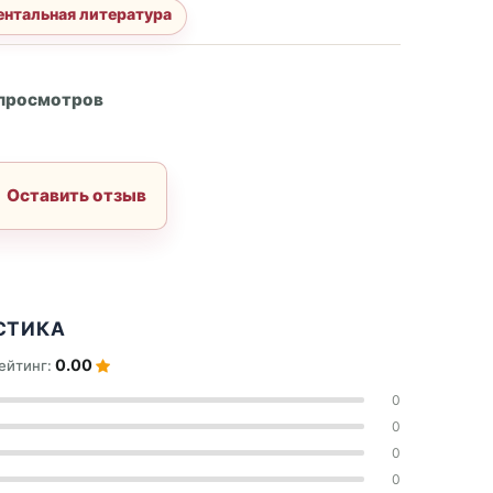
нтальная литература
А
 просмотров
Оставить отзыв
СТИКА
0.00
ейтинг:
0
0
0
0