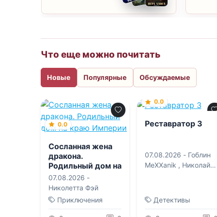
Что еще можно почитать
Новые
Популярные
Обсуждаемые
0.0
Реставратор 3
0.0
Сосланная жена
07.08.2026 -
Гоблин
дракона.
Родильный дом на
MeXXanik
,
Николай
краю Империи
Некрасов
07.08.2026 -
Николетта Фэй
Приключения
Детективы