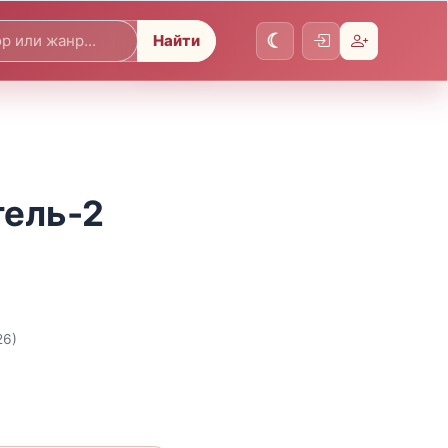
Найти
тель-2
26)