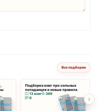
Все подборки
,
Подборка книг про сильных
Подбор
ры
попаданцев и новые правила
магию
13 книг
369
10 к
0
0