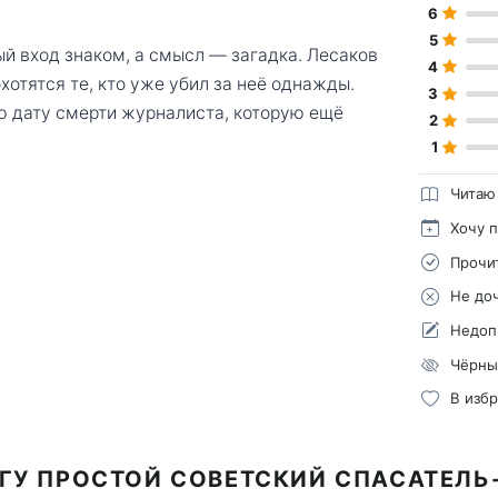
6
5
ый вход знаком, а смысл — загадка. Лесаков
4
охотятся те, кто уже убил за неё однажды.
3
ю дату смерти журналиста, которую ещё
2
1
Читаю
Хочу 
Прочи
Не до
Недоп
Чёрны
В изб
ГУ ПРОСТОЙ СОВЕТСКИЙ СПАСАТЕЛЬ