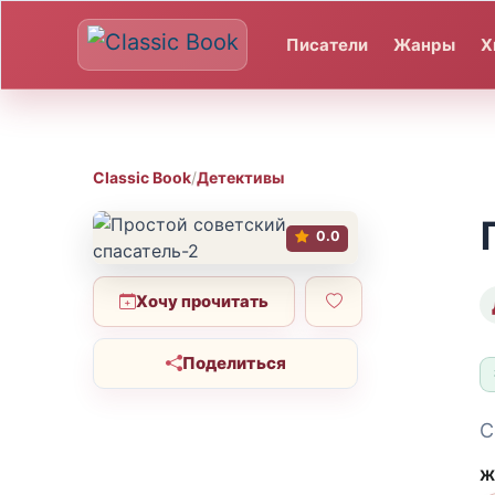
Писатели
Жанры
Х
Classic Book
/
Детективы
0.0
Хочу прочитать
Поделиться
С
Ж