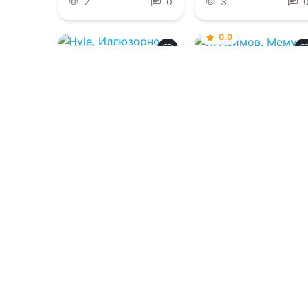
2
0
3
0.0
0.0
Я, Азимов.
Мемуары
Hyle. Иллюзорное
бытие в Испании
07.08.2026 -
Айзек
Азимов
,
Сергей
07.08.2026 -
Рауль
Андреевич Карпов
Хаусман
,
Татьяна
Алексеевна
Набатникова
Биографии и
мемуары
Фантастика
1
0
1