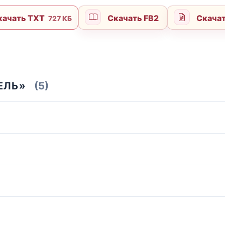
качать TXT
Скачать FB2
Скачат
727 КБ
ЕЛЬ»
(5)