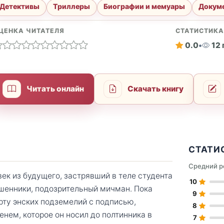
Детективы
Триллеры
Биографии и мемуары
Докуме
ЦЕНКА ЧИТАТЕЛЯ
СТАТИСТИК
0.0
•
12
Читать онлайн
Скачать книгу
СТАТИ
Средний р
ек из будущего, застрявший в теле студента
10
ошенники, подозрительный мичман. Пока
9
рту энских подземелий с подписью,
8
ем, которое он носил до полтинника в
7