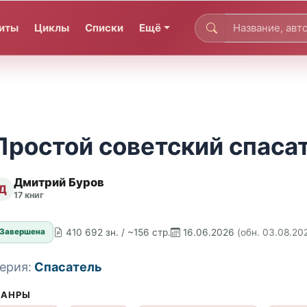
иты
Циклы
Списки
Ещё
Простой советский спаса
Дмитрий Буров
Д
17 книг
410 692 зн. / ~156 стр.
16.06.2026
(обн. 03.08.20
Завершена
ерия:
Спасатель
АНРЫ