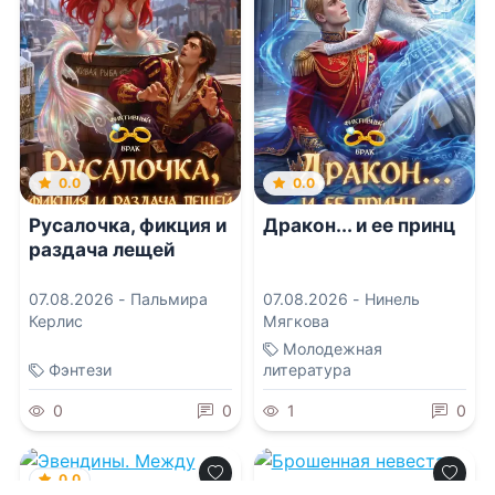
0.0
0.0
Русалочка, фикция и
Дракон... и ее принц
раздача лещей
07.08.2026 -
Пальмира
07.08.2026 -
Нинель
Керлис
Мягкова
Молодежная
Фэнтези
литература
0
0
1
0
0.0