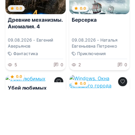
0.0
0.0
Древние механизмы.
Берсерка
Аномалия. 4
09.08.2026 -
Евгений
09.08.2026 -
Наталья
Аверьянов
Евгеньевна Петренко
Фантастика
Приключения
5
0
2
0
0.0
0.0
Убей любимых
Windows. Окна
Большого города
09.08.2026 -
Л. Э. Харпер
,
Надя Тигровская
09.08.2026 -
Марина
Николаевна Белкина
Попаданцы
Фантастика