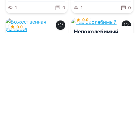
1
0
1
0
0.0
0.0
Непоколебимый
Божественная
империя
08.08.2026 -
Джейн
Генри
08.08.2026 -
К. Л Манн
Боевик
Боевик
1
0
1
0
0.0
0.0
Деньги, деньги,
Рождённая из
деньги
могилы
08.08.2026 -
Эд Макбейн
08.08.2026 -
Нэнси
,
Евгений Роменович Сова
Эвервин