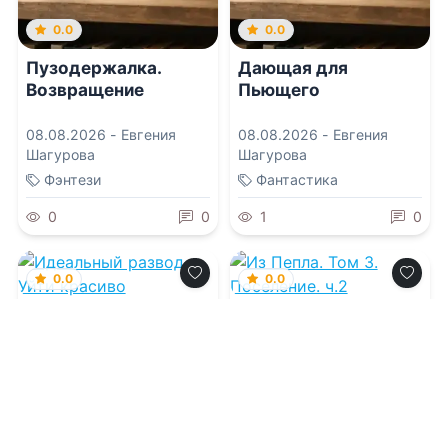
0.0
0.0
Пузодержалка.
Дающая для
Возвращение
Пьющего
08.08.2026 -
Евгения
08.08.2026 -
Евгения
Шагурова
Шагурова
Фэнтези
Фантастика
0
0
1
0
0.0
0.0
Идеальный развод.
Из Пепла. Том 3.
Уйти красиво
Поселение. ч.2
08.08.2026 -
Арина
08.08.2026 -
Алексей
Данилина
,
Елена Попова
Щинов
Детективы
Фантастика