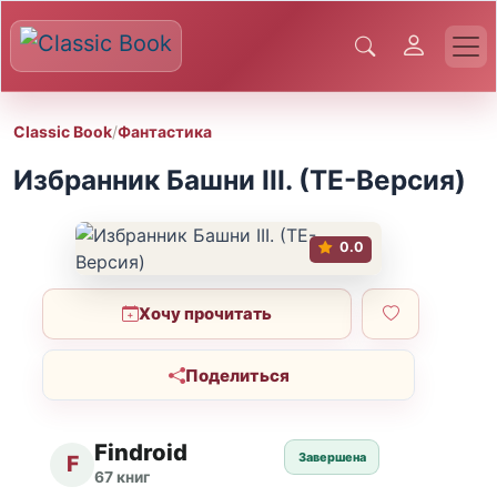
Classic Book
/
Фантастика
Избранник Башни III. (TE-Версия)
0.0
Хочу прочитать
Поделиться
Findroid
Завершена
F
67 книг