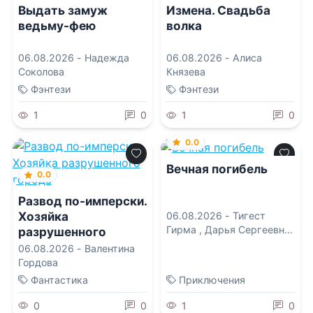
Выдать замуж
Измена. Свадьба
ведьму-фею
волка
06.08.2026 -
Надежда
06.08.2026 -
Алиса
Соколова
Князева
Фэнтези
Фэнтези
1
0
1
0
0.0
Вечная погибель
0.0
Развод по-имперски.
Хозяйка
06.08.2026 -
Тигест
Гирма
,
Дарья Сергеевна
разрушенного
Сорокина
города
06.08.2026 -
Валентина
Гордова
Фантастика
Приключения
0
0
1
0