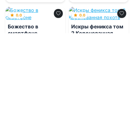
0.0
0.0
Божество в
Искры феникса том
смартфоне
2 Коронованная
похоть
06.08.2026 -
Бакалавр
06.08.2026 -
Анна Вада
Зот
Фантастика
Фантастика
1
0
2
0
0.0
0.0
Знамя Нокдара
Костяной Ворон
06.08.2026 -
Лина Камар
06.08.2026 -
Ксения
Вавилова
Приключения
Приключения