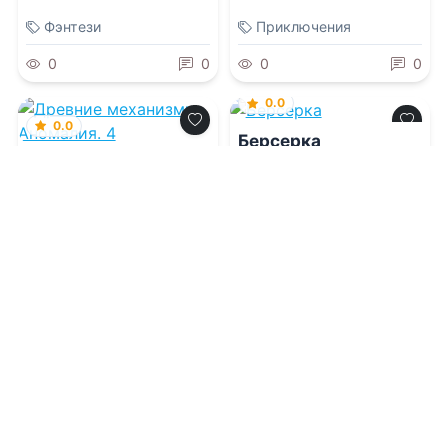
Фэнтези
Приключения
0
0
0
0
0.0
0.0
Берсерка
Древние механизмы.
Аномалия. 4
09.08.2026 -
Наталья
Евгеньевна Петренко
09.08.2026 -
Евгений
Аверьянов
Фантастика
Приключения
1
0
1
0
0.0
Пенрик и
Дездемона. Книга 2