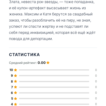
Злата, невеста рок-звезды, — тоже попаданка,
и её кулон-артефакт высасывает жизнь из
жениха. Максим и Катя берутся за свадебный
заказ, чтобы разоблачить её на пиру, не зная,
успеют ли спасти жертву и не подставят ли
себя перед инквизицией, которая всё ещё ждёт
повода для депортации.
СТАТИСТИКА
0.00
Средний рейтинг:
10
0
9
0
8
0
7
0
6
0
5
0
4
0